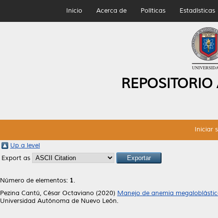
Inicio
Acerca de
Políticas
Estadísticas
REPOSITORIO
Iniciar 
Up a level
Export as
Número de elementos:
1
.
Pezina Cantú, César Octaviano
(2020)
Manejo de anemia megaloblástic
Universidad Autónoma de Nuevo León.