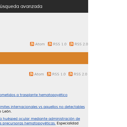
úsqueda avanzada
Atom
RSS 1.0
RSS 2.0
Atom
RSS 1.0
RSS 2.0
 sometidos a trasplante hematopoyético
mites internacionales vs aquellos no detectables
o León.
tra huésped ocular mediante administración de
las precursoras hematopoyéticas.
Especialidad