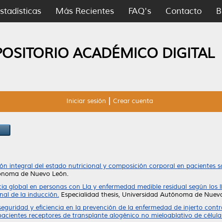
stadísticas
Más Recientes
FAQ's
Contacto
B
POSITORIO ACADÉMICO DIGITAL
Iniciar sesión
Crear cuenta
ón integral del estado nutricional y composición corporal en pacientes
tónoma de Nuevo León.
ia global en personas con Lla y enfermedad medible residual según los lí
nal de la inducción.
Especialidad thesis, Universidad Autónoma de Nuev
seguridad y eficiencia en la prevención de la enfermedad de injerto con
 pacientes receptores de transplante alogénico no mieloablativo de célu