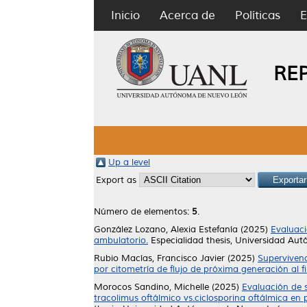
Inicio
Acerca de
Políticas
E
RE
Up a level
Export as
Número de elementos:
5
.
González Lozano, Alexia Estefanía
(2025)
Evaluaci
ambulatorio.
Especialidad thesis, Universidad Au
Rubio Macías, Francisco Javier
(2025)
Supervivenc
por citometría de flujo de próxima generación al fi
Morocos Sandino, Michelle
(2025)
Evaluación de 
tracolimus oftálmico vs.ciclosporina oftálmica en