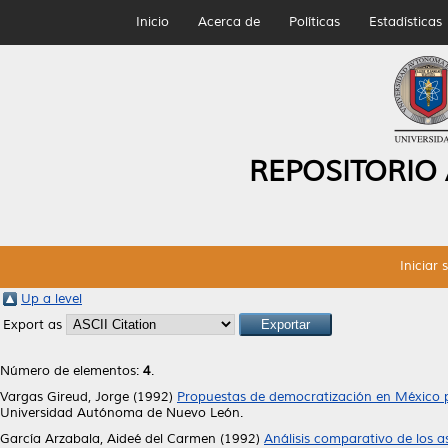
Inicio
Acerca de
Políticas
Estadísticas
REPOSITORIO
Iniciar 
Up a level
Export as
Número de elementos:
4
.
Vargas Gireud, Jorge
(1992)
Propuestas de democratización en México pa
Universidad Autónoma de Nuevo León.
García Arzabala, Aideé del Carmen
(1992)
Análisis comparativo de los 