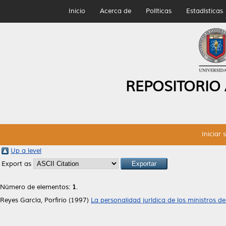
Inicio
Acerca de
Políticas
Estadísticas
REPOSITORIO
Iniciar 
Up a level
Export as
Número de elementos:
1
.
Reyes García, Porfirio
(1997)
La personalidad jurídica de los ministros de