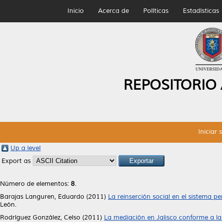
Inicio
Acerca de
Políticas
Estadísticas
REPOSITORIO
Iniciar 
Up a level
Export as
Número de elementos:
8
.
Barajas Languren, Eduardo
(2011)
La reinserción social en el sistema pe
León.
Rodríguez González, Celso
(2011)
La mediación en Jalisco conforme a la