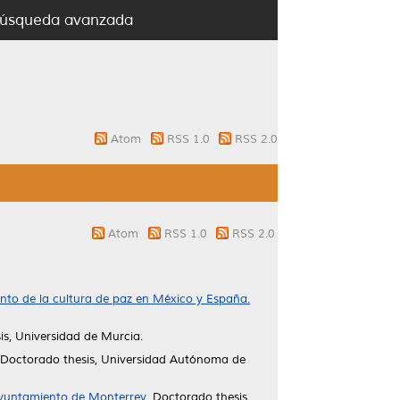
úsqueda avanzada
Atom
RSS 1.0
RSS 2.0
Atom
RSS 1.0
RSS 2.0
ento de la cultura de paz en México y España.
s, Universidad de Murcia.
Doctorado thesis, Universidad Autónoma de
ayuntamiento de Monterrey.
Doctorado thesis,