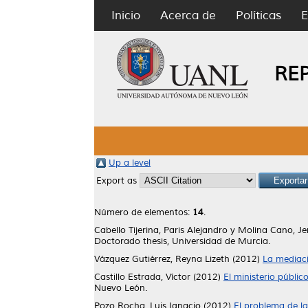
Inicio
Acerca de
Políticas
E
RE
Up a level
Export as
Número de elementos:
14
.
Cabello Tijerina, Paris Alejandro
y
Molina Cano, J
Doctorado thesis, Universidad de Murcia.
Vázquez Gutiérrez, Reyna Lizeth
(2012)
La mediaci
Castillo Estrada, Víctor
(2012)
El ministerio públi
Nuevo León.
Pozo Rocha, Luis Ignacio
(2012)
El problema de l