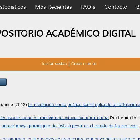
stadísticas
Más Recientes
FAQ's
Contacto
B
POSITORIO ACADÉMICO DIGITAL
Iniciar sesión
Crear cuenta
erónimo
(2012)
La mediación como política social aplicada al fortalecimi
ón escolar como herramienta de educación para la paz.
Doctorado thesi
co ante el nuevo paradigma de justicia penal en el estado de Nuevo León.
a racionalidad en el procesos de producción normativa del republicano 