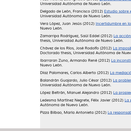
Universidad Autónoma de Nuevo León.
Delgado de León, Francisco
(2012)
Estudio sobre e
Universidad Autónoma de Nuevo León.
Vera López, Juan Jesús
(2012)
Incertidumbre en lo
Nuevo León.
Zamarripa Rodríguez, Saúl Eddel
(2012)
La acción
thesis, Universidad Autónoma de Nuevo León.
Chávez de los Ríos, José Rodolfo
(2012)
La imposib
Doctorado thesis, Universidad Autónoma de Nuev
Ibarraran Zuno, Armando René
(2012)
La inconsti
Nuevo León.
Díaz Palomares, Carlos Alberto
(2012)
La mediació
Balandrán Guajardo, Julio César
(2012)
La problem
Universidad Autónoma de Nuevo León.
López Beltrán, Manuel Alejandro
(2012)
La propie
Ledesma Martínez Negrete, Félix Javier
(2012)
La 
Autónoma de Nuevo León.
Pizza Bilbao, María Antonieta
(2012)
La responsabi