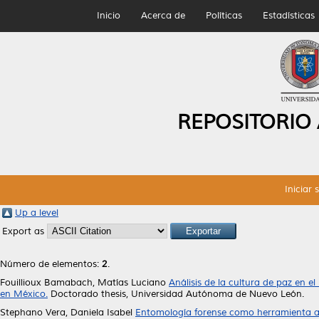
Inicio
Acerca de
Políticas
Estadísticas
REPOSITORIO
Iniciar 
Up a level
Export as
Número de elementos:
2
.
Fouillioux Bamabach, Matías Luciano
Análisis de la cultura de paz en e
en México.
Doctorado thesis, Universidad Autónoma de Nuevo León.
Stephano Vera, Daniela Isabel
Entomología forense como herramienta auxi