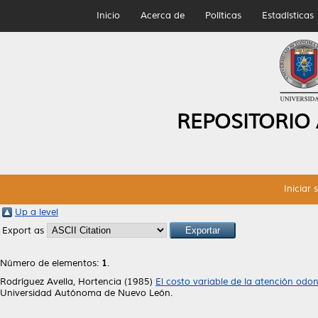
Inicio
Acerca de
Políticas
Estadísticas
REPOSITORIO
Iniciar 
Up a level
Export as
Número de elementos:
1
.
Rodríguez Avella, Hortencia
(1985)
El costo variable de la atención odon
Universidad Autónoma de Nuevo León.