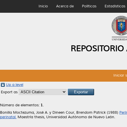
Inicio
Acerca de
Políticas
Estadísticas
REPOSITORIO
Iniciar 
Up a level
Export as
Número de elementos:
1
.
Bonilla Moctezuma, José A.
y
Dineen Cour, Brendom Patrick
(1988)
Perí
perinatal.
Maestría thesis, Universidad Autónoma de Nuevo León.