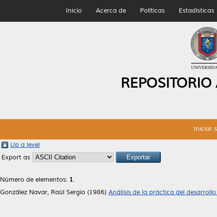
Inicio
Acerca de
Políticas
Estadísticas
REPOSITORIO
Iniciar 
Up a level
Export as
Número de elementos:
1
.
González Navar, Raúl Sergio
(1986)
Análisis de la práctica del desarroll