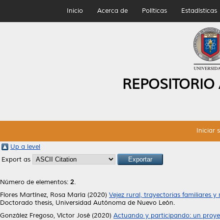
Inicio
Acerca de
Políticas
Estadísticas
REPOSITORIO
Iniciar 
Up a level
Export as
Número de elementos:
2
.
Flores Martínez, Rosa María
(2020)
Vejez rural, trayectorias familiares
Doctorado thesis, Universidad Autónoma de Nuevo León.
González Fregoso, Víctor José
(2020)
Actuando y participando: un proyec