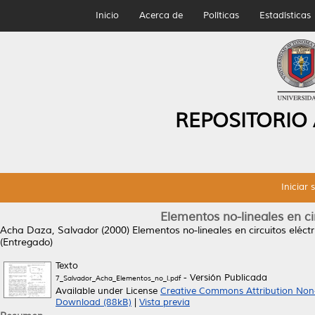
Inicio
Acerca de
Políticas
Estadísticas
REPOSITORIO
Iniciar 
Elementos no-lineales en cir
Acha Daza, Salvador
(2000)
Elementos no-lineales en circuitos eléctr
(Entregado)
Texto
- Versión Publicada
7_Salvador_Acha_Elementos_no_l.pdf
Available under License
Creative Commons Attribution No
Download (88kB)
|
Vista previa