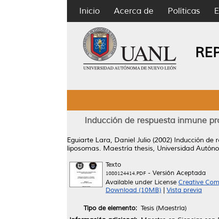
Inicio
Acerca de
Políticas
E
RE
Inducción de respuesta inmune prot
Eguiarte Lara, Daniel Julio
(2002)
Inducción de 
liposomas.
Maestría thesis, Universidad Autó
Texto
- Versión Aceptada
1080124414.PDF
Available under License
Creative Com
Download (10MB)
|
Vista previa
Tipo de elemento:
Tesis (Maestría)