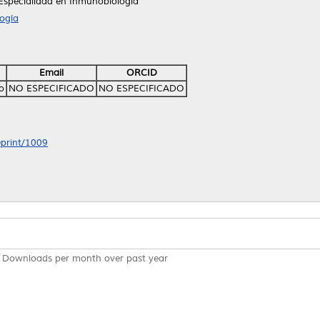
Especialidad en Inmunobiología
ogía
Email
ORCID
o
NO ESPECIFICADO
NO ESPECIFICADO
eprint/1009
Downloads per month over past year