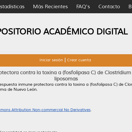
stadísticas
Más Recientes
FAQ's
Contacto
B
POSITORIO ACADÉMICO DIGITAL
Iniciar sesión
Crear cuenta
ectora contra la toxina a (fosfolipasa C) de Clostridiu
liposomas
respuesta inmune protectora contra la toxina a (fosfolipasa C) de Clo
noma de Nuevo León.
mons Attribution Non-commercial No Derivatives
.