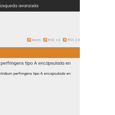
úsqueda avanzada
Atom
RSS 1.0
RSS 2.0
m perfringens tipo A encapsulada en
stridium perfringens tipo A encapsulada en