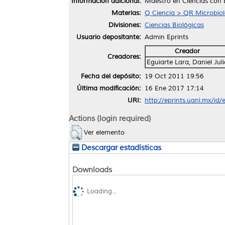
Información adicional:
Maestro en Ciencias con 
Materias:
Q Ciencia > QR Microbiol
Divisiones:
Ciencias Biológicas
Usuario depositante:
Admin Eprints
Creador
Creadores:
Eguiarte Lara, Daniel Juli
Fecha del depósito:
19 Oct 2011 19:56
Última modificación:
16 Ene 2017 17:14
URI:
http://eprints.uanl.mx/id/
Actions (login required)
Ver elemento
Descargar estadísticas
Downloads
Loading...