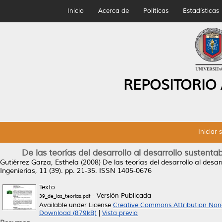
Inicio
Acerca de
Políticas
Estadísticas
REPOSITORIO
Iniciar 
De las teorías del desarrollo al desarrollo sustenta
Gutiérrez Garza, Esthela
(2008)
De las teorías del desarrollo al desar
Ingenierías, 11 (39). pp. 21-35. ISSN 1405-0676
Texto
- Versión Publicada
39_de_las_teorias.pdf
Available under License
Creative Commons Attribution Non
Download (879kB)
|
Vista previa