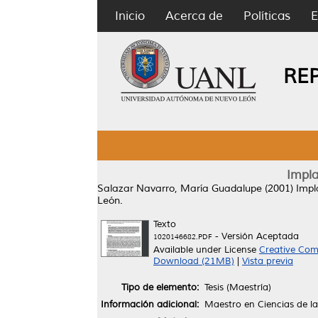
Inicio
Acerca de
Políticas
E
RE
Impla
Salazar Navarro, María Guadalupe
(2001)
Impl
León.
Texto
- Versión Aceptada
1020146682.PDF
Available under License
Creative Com
Download (21MB)
|
Vista previa
Tipo de elemento:
Tesis (Maestría)
Información adicional:
Maestro en Ciencias de la