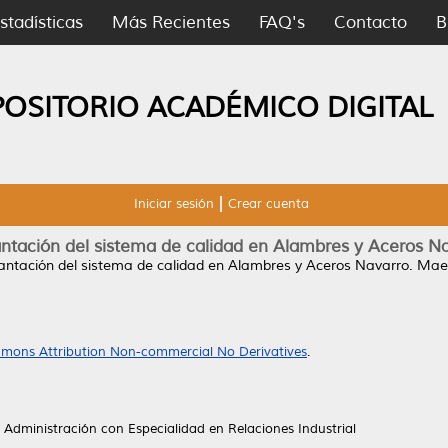
stadísticas
Más Recientes
FAQ's
Contacto
B
POSITORIO ACADÉMICO DIGITAL
Iniciar sesión
Crear cuenta
ntación del sistema de calidad en Alambres y Aceros N
antación del sistema de calidad en Alambres y Aceros Navarro.
Maes
mons Attribution Non-commercial No Derivatives
.
 Administración con Especialidad en Relaciones Industrial