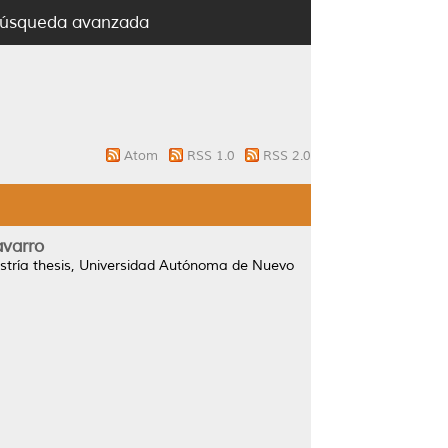
úsqueda avanzada
Atom
RSS 1.0
RSS 2.0
avarro
tría thesis, Universidad Autónoma de Nuevo