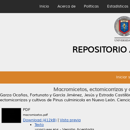
Inicio
Acerca de
Políticas
Estadísticas
REPOSITORIO
Iniciar 
Macromicetos, ectomicorrizas y 
Garza Ocañas, Fortunato
y
García Jiménez, Jesús
y
Estrada Castill
ectomicorrizas y cultivos de Pinus culminicola en Nuevo León.
Ciencia
PDF
macromicetos.pdf
Download (412kB)
|
Vista previa
Texto
- Versión Aceptada
1020074666.PDF