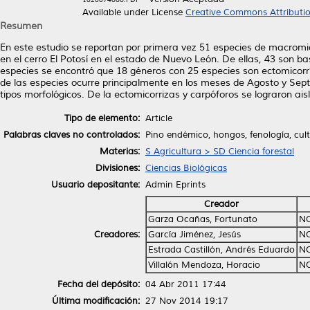
Available under License
Creative Commons Attributi
Resumen
En este estudio se reportan por primera vez 51 especies de macromic
en el cerro El Potosí en el estado de Nuevo León. De ellas, 43 son b
especies se encontró que 18 géneros con 25 especies son ectomicorríc
de las especies ocurre principalmente en los meses de Agosto y Sep
tipos morfológicos. De la ectomicorrizas y carpóforos se lograron aisla
Tipo de elemento:
Article
Palabras claves no controlados:
Pino endémico, hongos, fenología, cult
Materias:
S Agricultura > SD Ciencia forestal
Divisiones:
Ciencias Biológicas
Usuario depositante:
Admin Eprints
Creador
Garza Ocañas, Fortunato
NO
Creadores:
García Jiménez, Jesús
NO
Estrada Castillón, Andrés Eduardo
NO
Villalón Mendoza, Horacio
NO
Fecha del depósito:
04 Abr 2011 17:44
Última modificación:
27 Nov 2014 19:17