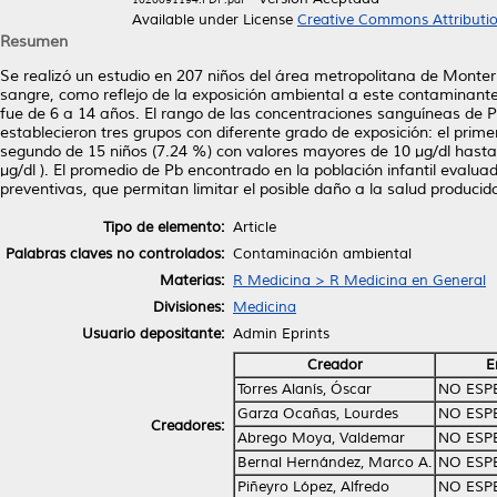
Available under License
Creative Commons Attributi
Resumen
Se realizó un estudio en 207 niños del área metropolitana de Monter
sangre, como reflejo de la exposición ambiental a este contaminante
fue de 6 a 14 años. El rango de las concentraciones sanguíneas de Pb
establecieron tres grupos con diferente grado de exposición: el prim
segundo de 15 niños (7.24 %) con valores mayores de 10 μg/dl hasta 
μg/dl ). El promedio de Pb encontrado en la población infantil evalu
preventivas, que permitan limitar el posible daño a la salud produci
Tipo de elemento:
Article
Palabras claves no controlados:
Contaminación ambiental
Materias:
R Medicina > R Medicina en General
Divisiones:
Medicina
Usuario depositante:
Admin Eprints
Creador
E
Torres Alanís, Óscar
NO ESP
Garza Ocañas, Lourdes
NO ESP
Creadores:
Abrego Moya, Valdemar
NO ESP
Bernal Hernández, Marco A.
NO ESP
Piñeyro López, Alfredo
NO ESP