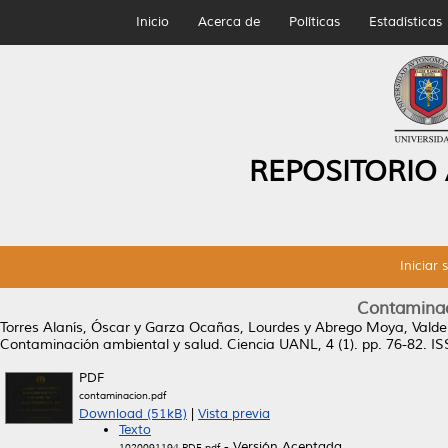
Inicio
Acerca de
Políticas
Estadísticas
REPOSITORIO
Iniciar 
Contaminac
Torres Alanís, Óscar
y
Garza Ocañas, Lourdes
y
Abrego Moya, Vald
Contaminación ambiental y salud.
Ciencia UANL, 4 (1). pp. 76-82. I
PDF
contaminacion.pdf
Download (51kB)
|
Vista previa
Texto
- Versión Aceptada
1020091194.PDF.pdf