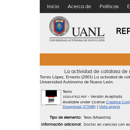
Inicio
Acerca de
Políticas
E
RE
La actividad de catalasa de 
Torres López, Ernesto
(2001)
La actividad de ca
Universidad Autónoma de Nuevo León.
Texto
- Versión Aceptada
1020147522.PDF
Available under License
Creative Com
Download (27MB)
|
Vista previa
Tipo de elemento:
Tesis (Maestría)
Información adicional:
Doctor en ciencias con e