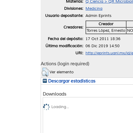
Materias:
Q Ciencia > QR Microbiol
Divisiones:
Medicina
Usuario depositante:
Admin Eprints
Creador
Creadores:
Torres López, Ernesto
NO
Fecha del depósito:
17 Oct 2011 18:36
Última modificación:
06 Dic 2019 14:50
URI:
http://eprints.uanl.mx/id/
Actions (login required)
Ver elemento
Descargar estadísticas
Downloads
Loading...