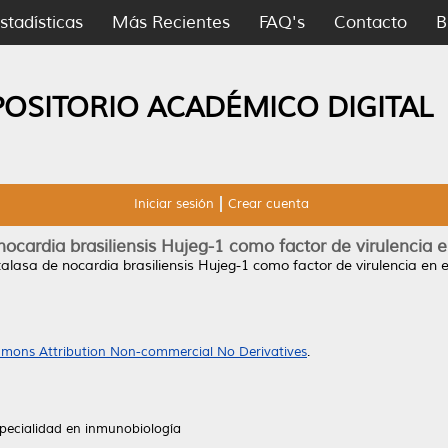
stadísticas
Más Recientes
FAQ's
Contacto
B
POSITORIO ACADÉMICO DIGITAL
Iniciar sesión
Crear cuenta
nocardia brasiliensis Hujeg-1 como factor de virulencia
talasa de nocardia brasiliensis Hujeg-1 como factor de virulencia en
mons Attribution Non-commercial No Derivatives
.
specialidad en inmunobiología