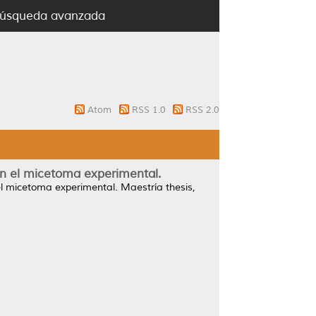
úsqueda avanzada
Atom
RSS 1.0
RSS 2.0
 en el micetoma experimental.
 el micetoma experimental.
Maestría thesis,