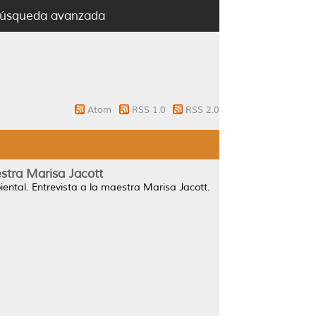
úsqueda avanzada
Atom
RSS 1.0
RSS 2.0
estra Marisa Jacott
biental. Entrevista a la maestra Marisa Jacott.