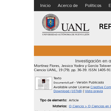
Inicio
Acerca de
Políticas
E
RE
Investigación en a
Martínez Flores, Jessica Yadira
y
García Talave
Ciencia UANL, 19 (79). pp. 36-39. ISSN 1405-9
Texto
- Versión Publicada
Documento5.pdf
Available under License
Creative Com
Download (107kB)
|
Vista previa
Tipo de elemento:
Article
Materias:
Q Ciencia > Q Ciencias en 