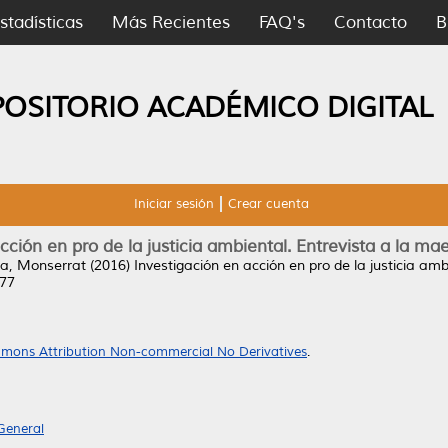
stadísticas
Más Recientes
FAQ's
Contacto
B
POSITORIO ACADÉMICO DIGITAL
Iniciar sesión
Crear cuenta
cción en pro de la justicia ambiental. Entrevista a la ma
ra, Monserrat
(2016)
Investigación en acción en pro de la justicia am
177
mons Attribution Non-commercial No Derivatives
.
General