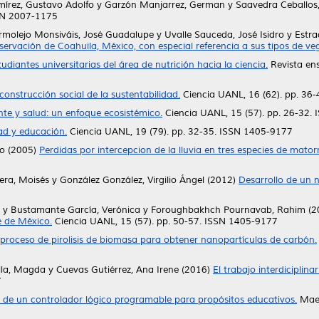
mírez, Gustavo Adolfo
y
Garzón Manjarrez, German
y
Saavedra Ceballos,
SSN 2007-1175
molejo Monsiváis, José Guadalupe
y
Uvalle Sauceda, José Isidro
y
Estra
servación de Coahuila, México, con especial referencia a sus tipos de ve
udiantes universitarias del área de nutrición hacia la ciencia.
Revista ens
construcción social de la sustentabilidad.
Ciencia UANL, 16 (62). pp. 36
te y salud: un enfoque ecosistémico.
Ciencia UANL, 15 (57). pp. 26-32.
ad y educación.
Ciencia UANL, 19 (79). pp. 32-35. ISSN 1405-9177
to
(2005)
Perdidas por intercepcion de la lluvia en tres especies de mato
era, Moisés
y
González González, Virgilio Ángel
(2012)
Desarrollo de un
y
Bustamante García, Verónica
y
Foroughbakhch Pournavab, Rahim
(2
e de México.
Ciencia UANL, 15 (57). pp. 50-57. ISSN 1405-9177
 proceso de pirolisis de biomasa para obtener nanopartículas de carbón.
lla, Magda
y
Cuevas Gutiérrez, Ana Irene
(2016)
El trabajo interdiciplin
7
 de un controlador lógico programable para propósitos educativos.
Maes