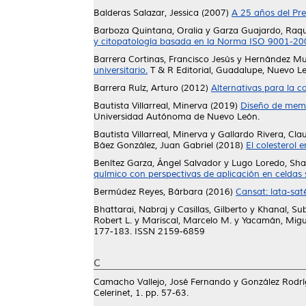
Balderas Salazar, Jessica
(2007)
A 25 años del Pr
Barboza Quintana, Oralia
y
Garza Guajardo, Raqu
y citopatología basada en la Norma ISO 9001-20
Barrera Cortinas, Francisco Jesús
y
Hernández Mu
universitario.
T & R Editorial, Guadalupe, Nuevo 
Barrera Ruíz, Arturo
(2012)
Alternativas para la c
Bautista Villarreal, Minerva
(2019)
Diseño de memb
Universidad Autónoma de Nuevo León.
Bautista Villarreal, Minerva
y
Gallardo Rivera, Cl
Báez González, Juan Gabriel
(2018)
El colesterol
Benítez Garza, Ángel Salvador
y
Lugo Loredo, Sha
químico con perspectivas de aplicación en celdas 
Bermúdez Reyes, Bárbara
(2016)
Cansat: lata-saté
Bhattarai, Nabraj
y
Casillas, Gilberto
y
Khanal, Su
Robert L.
y
Mariscal, Marcelo M.
y
Yacamán, Migu
177-183. ISSN 2159-6859
C
Camacho Vallejo, José Fernando
y
González Rodrí
Celerinet, 1. pp. 57-63.