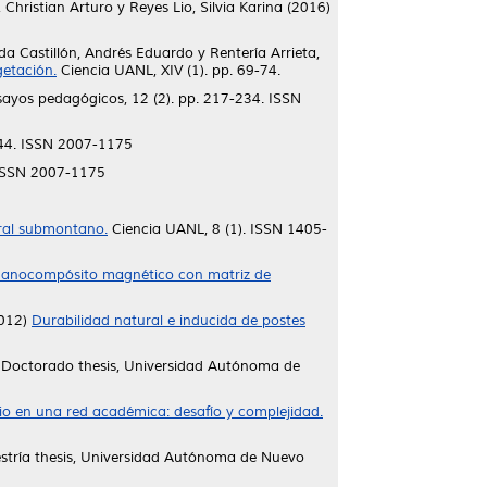
 Christian Arturo
y
Reyes Lio, Silvia Karina
(2016)
da Castillón, Andrés Eduardo
y
Rentería Arrieta,
getación.
Ciencia UANL, XIV (1). pp. 69-74.
ayos pedagógicos, 12 (2). pp. 217-234. ISSN
-44. ISSN 2007-1175
 ISSN 2007-1175
rral submontano.
Ciencia UANL, 8 (1). ISSN 1405-
 nanocompósito magnético con matriz de
012)
Durabilidad natural e inducida de postes
Doctorado thesis, Universidad Autónoma de
ario en una red académica: desafío y complejidad.
tría thesis, Universidad Autónoma de Nuevo