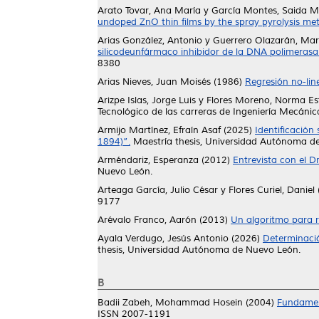
Arato Tovar, Ana María
y
García Montes, Saida M
undoped ZnO thin films by the spray pyrolysis me
Arias González, Antonio
y
Guerrero Olazarán, Ma
silicodeunfármaco inhibidor de la DNA polimerasa 
8380
Arias Nieves, Juan Moisés
(1986)
Regresión no-lin
Arizpe Islas, Jorge Luis
y
Flores Moreno, Norma Es
Tecnológico de las carreras de Ingeniería Mecánica
Armijo Martínez, Efraín Asaf
(2025)
Identificación
1894)”.
Maestría thesis, Universidad Autónoma d
Arméndariz, Esperanza
(2012)
Entrevista con el D
Nuevo León.
Arteaga García, Julio César
y
Flores Curiel, Daniel
9177
Arévalo Franco, Aarón
(2013)
Un algoritmo para re
Ayala Verdugo, Jesús Antonio
(2026)
Determinació
thesis, Universidad Autónoma de Nuevo León.
B
Badii Zabeh, Mohammad Hosein
(2004)
Fundament
ISSN 2007-1191