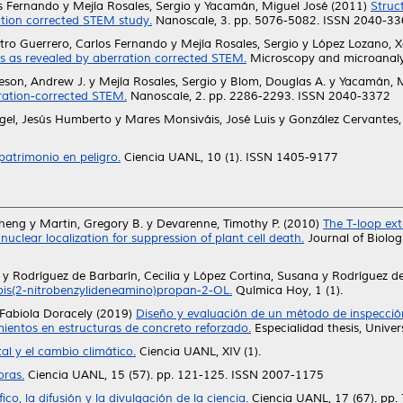
os Fernando
y
Mejía Rosales, Sergio
y
Yacamán, Miguel José
(2011)
Struc
ation corrected STEM study.
Nanoscale, 3. pp. 5076-5082. ISSN 2040-3
tro Guerrero, Carlos Fernando
y
Mejía Rosales, Sergio
y
López Lozano, X
s as revealed by aberration corrected STEM.
Microscopy and microanalys
eson, Andrew J.
y
Mejía Rosales, Sergio
y
Blom, Douglas A.
y
Yacamán, M
ration-corrected STEM.
Nanoscale, 2. pp. 2286-2293. ISSN 2040-3372
gel, Jesús Humberto
y
Mares Monsiváis, José Luis
y
González Cervantes, 
patrimonio en peligro.
Ciencia UANL, 10 (1). ISSN 1405-9177
heng
y
Martin, Gregory B.
y
Devarenne, Timothy P.
(2010)
The T-loop ext
nuclear localization for suppression of plant cell death.
Journal of Biolog
y
Rodríguez de Barbarín, Cecilia
y
López Cortina, Susana
y
Rodríguez de
-bis(2-nitrobenzylideneamino)propan-2-OL.
Química Hoy, 1 (1).
 Fabiola Doracely
(2019)
Diseño y evaluación de un método de inspección
ientos en estructuras de concreto reforzado.
Especialidad thesis, Univ
al y el cambio climático.
Ciencia UANL, XIV (1).
oras.
Ciencia UANL, 15 (57). pp. 121-125. ISSN 2007-1175
ico, la difusión y la divulgación de la ciencia.
Ciencia UANL, 17 (67). pp.