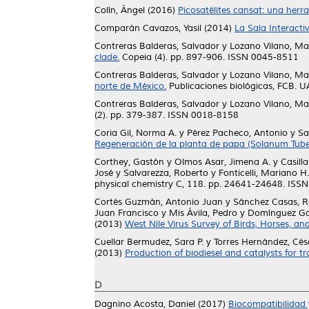
Colín, Ángel
(2016)
Picosatélites cansat: una herr
Comparán Cavazos, Yasil
(2014)
La Sala Interactiv
Contreras Balderas, Salvador
y
Lozano Vilano, Ma
clade.
Copeia (4). pp. 897-906. ISSN 0045-8511
Contreras Balderas, Salvador
y
Lozano Vilano, Ma
norte de México.
Publicaciones biológicas, FCB. U
Contreras Balderas, Salvador
y
Lozano Vilano, Ma
(2). pp. 379-387. ISSN 0018-8158
Coria Gil, Norma A.
y
Pérez Pacheco, Antonio
y
Sa
Regeneración de la planta de papa (Solanum Tubero
Corthey, Gastón
y
Olmos Asar, Jimena A.
y
Casilla
José
y
Salvarezza, Roberto
y
Fonticelli, Mariano H.
physical chemistry C, 118. pp. 24641-24648. ISS
Cortés Guzmán, Antonio Juan
y
Sánchez Casas, 
Juan Francisco
y
Mis Ávila, Pedro
y
Domínguez Ga
(2013)
West Nile Virus Survey of Birds, Horses, a
Cuellar Bermudez, Sara P.
y
Torres Hernández, Cés
(2013)
Production of biodiesel and catalysts for tra
D
Dagnino Acosta, Daniel
(2017)
Biocompatibilidad 