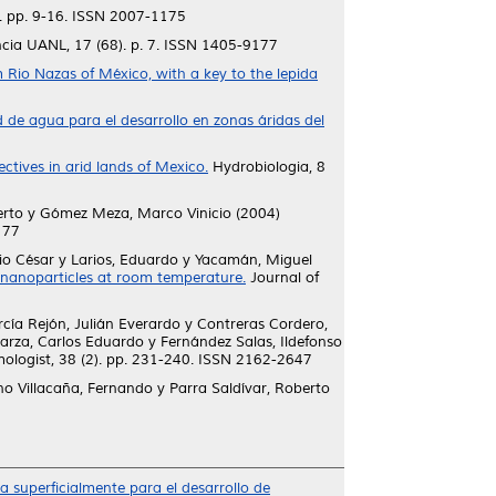
. pp. 9-16. ISSN 2007-1175
cia UANL, 17 (68). p. 7. ISSN 1405-9177
om Rio Nazas of México, with a key to the lepida
 de agua para el desarrollo en zonas áridas del
tives in arid lands of Mexico.
Hydrobiologia, 8
erto
y
Gómez Meza, Marco Vinicio
(2004)
177
io César
y
Larios, Eduardo
y
Yacamán, Miguel
 nanoparticles at room temperature.
Journal of
cía Rejón, Julián Everardo
y
Contreras Cordero,
arza, Carlos Eduardo
y
Fernández Salas, Ildefonso
logist, 38 (2). pp. 231-240. ISSN 2162-2647
no Villacaña, Fernando
y
Parra Saldívar, Roberto
 superficialmente para el desarrollo de