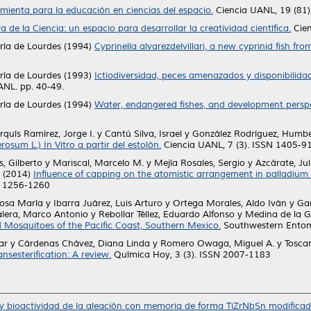
amienta para la educación en ciencias del espacio.
Ciencia UANL, 19 (81)
a de la Ciencia: un espacio para desarrollar la creatividad científica.
Cien
ría de Lourdes
(1994)
Cyprinella alvarezdelvillari, a new cyprinid fish fr
ría de Lourdes
(1993)
Ictiodiversidad, peces amenazados y disponibilidad
ANL. pp. 40-49.
ría de Lourdes
(1994)
Water, endangered fishes, and development perspec
rquís Ramírez, Jorge I.
y
Cantú Silva, Israel
y
González Rodríguez, Humb
sum L.) In Vitro a partir del estolón.
Ciencia UANL, 7 (3). ISSN 1405-9
s, Gilberto
y
Mariscal, Marcelo M.
y
Mejía Rosales, Sergio
y
Azcárate, Jul
(2014)
Influence of capping on the atomistic arrangement in palladium
N 1256-1260
Rosa María
y
Ibarra Juárez, Luis Arturo
y
Ortega Morales, Aldo Iván
y
Gar
lera, Marco Antonio
y
Rebollar Téllez, Eduardo Alfonso
y
Medina de la G
nd Mosquitoes of the Pacific Coast, Southern Mexico.
Southwestern Entomo
ar
y
Cárdenas Chávez, Diana Linda
y
Romero Owaga, Miguel A.
y
Tosca
nsesterification: A review.
Química Hoy, 3 (3). ISSN 2007-1183
y bioactividad de la aleación con memoria de forma TiZrNbSn modificada