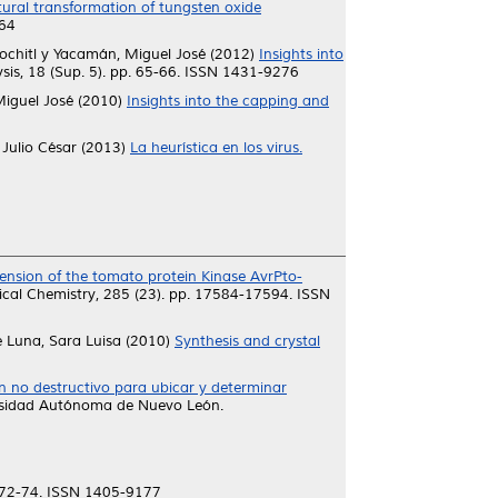
tural transformation of tungsten oxide
364
ochitl
y
Yacamán, Miguel José
(2012)
Insights into
is, 18 (Sup. 5). pp. 65-66. ISSN 1431-9276
iguel José
(2010)
Insights into the capping and
Julio César
(2013)
La heurística en los virus.
ension of the tomato protein Kinase AvrPto-
ical Chemistry, 285 (23). pp. 17584-17594. ISSN
 Luna, Sara Luisa
(2010)
Synthesis and crystal
 no destructivo para ubicar y determinar
ersidad Autónoma de Nuevo León.
 72-74. ISSN 1405-9177