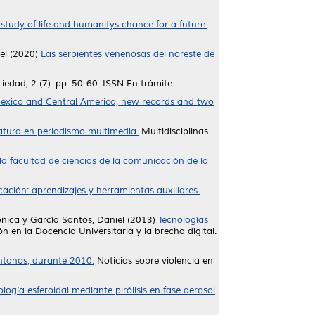
 study of life and humanitys chance for a future.
el
(2020)
Las serpientes venenosas del noreste de
iedad, 2 (7). pp. 50-60. ISSN En trámite
Mexico and Central America, new records and two
iatura en periodismo multimedia.
Multidisciplinas
 la facultad de ciencias de la comunicación de la
ción: aprendizajes y herramientas auxiliares.
ónica
y
García Santos, Daniel
(2013)
Tecnologías
en la Docencia Universitaria y la brecha digital.
ontanos, durante 2010.
Noticias sobre violencia en
ogía esferoidal mediante piróllsis en fase aerosol