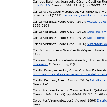
Campas Buitimea, Juan Julio César
y
Castillón Ra
Ignición 2.0.
Ciencia UANL, 19 (81). pp. 50-55. I
Cantú Ayala, César
y
González, Fernando N.
y
Mar
Laura Isabel
(2011)
Los vacíos y omisiones de con
Cantú Martínez, Pedro César
(2017)
Actitud de est
1659-0104
Cantú Martínez, Pedro César
(2013)
Conciencia y 
Cantú Martínez, Pedro César
(2012)
Medio ambien
Cantú Martínez, Pedro César
(2016)
Sustentabilid
Cantú Silva, Israel
y
González Rodríguez, Humber
9177
Carranza Bernal, Sugeheidy Yaneth
y
Hinojosa Riv
poliamida.
Química Hoy, 2 (2).
Carrillo Parra, Artemio
y
Garza Ocañas, Fortunato
para cerca de catorce especies nativas del norest
Carrillo Pedraza, Eileen Susana
(2010)
Estudio del
Nuevo León.
Cervantes Loredo, María Teresa
y
García Quintani
Ciencia UANL, 19 (79). pp. 40-44. ISSN 1405-917
Cervantes Viramontes, José Manuel
(1996)
Diseño
León.