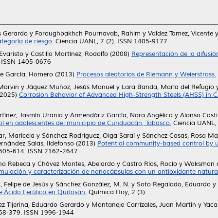
s Gerardo
y
Foroughbakhch Pournavab, Rahim
y
Valdez Tamez, Vicente
ategoría de riesgo.
Ciencia UANL, 7 (2). ISSN 1405-9177
Evaristo
y
Castillo Martínez, Rodolfo
(2008)
Representación de la difusió
0. ISSN 1405-0676
te García, Homero
(2013)
Procesos aleatorios de Riemann y Weierstrass.
Marvin
y
Jáquez Muñoz, Jesús Manuel
y
Lara Banda, María del Refugio
2025)
Corrosion Behavior of Advanced High-Strength Steels (AHSS) in Ch
ínez, Jasmín Urania
y
Armendáriz García, Nora Angélica
y
Alonso Castil
ol en adolescentes del municipio de Cunduacán, Tabasco.
Ciencia UANL, 
r, Maricela
y
Sánchez Rodríguez, Olga Saraí
y
Sánchez Casas, Rosa Ma
ernández Salas, Ildefonso
(2013)
Potential community-based control by use
. 605-614. ISSN 2162-2647
ha Rebeca
y
Chávez Montes, Abelardo
y
Castro Ríos, Rocío
y
Waksman d
mulación y caracterización de nanocápsulas con un antioxidante natural
 Felipe de Jesús
y
Sánchez González, M. N.
y
Soto Regalado, Eduardo
y
e Ácido Ferúlico en Quitosán.
Química Hoy, 2 (3).
ez Tijerina, Eduardo Gerardo
y
Montanejo Carrizales, Juan Martin
y
Yaca
 368-379. ISSN 1996-1944