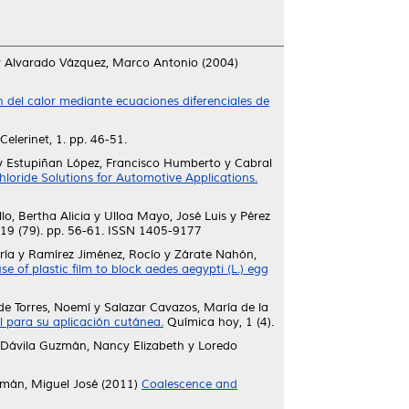
y
Alvarado Vázquez, Marco Antonio
(2004)
n del calor mediante ecuaciones diferenciales de
Celerinet, 1. pp. 46-51.
y
Estupiñan López, Francisco Humberto
y
Cabral
loride Solutions for Automotive Applications.
lo, Bertha Alicia
y
Ulloa Mayo, José Luis
y
Pérez
19 (79). pp. 56-61. ISSN 1405-9177
ría
y
Ramírez Jiménez, Rocío
y
Zárate Nahón,
 of plastic film to block aedes aegypti (L.) egg
e Torres, Noemí
y
Salazar Cavazos, María de la
 para su aplicación cutánea.
Química hoy, 1 (4).
Dávila Guzmán, Nancy Elizabeth
y
Loredo
mán, Miguel José
(2011)
Coalescence and