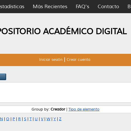
stadísticas
Más Recientes
FAQ's
Contacto
B
POSITORIO ACADÉMICO DIGITAL
Iniciar sesión
Crear cuenta
Group by:
Creador
|
Tipo de elemento
N
|
O
|
P
|
R
|
S
|
T
|
U
|
V
|
W
|
Y
|
Z