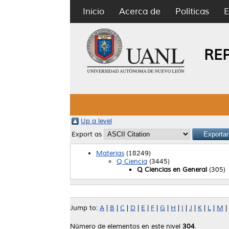
Inicio
Acerca de
Políticas
E
RE
Up a level
Export as
Materias
(18249)
Q Ciencia
(3445)
Q Ciencias en General
(305)
Jump to:
A
|
B
|
C
|
D
|
E
|
F
|
G
|
H
|
I
|
J
|
K
|
L
|
M
|
Número de elementos en este nivel
304
.