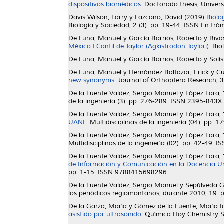
dispositivos biomédicos.
Doctorado thesis, Unive
Davis Wilson, Larry
y
Lazcano, David
(2019)
Biolo
Biología y Sociedad, 2 (3). pp. 19-44. ISSN En trá
De Luna, Manuel
y
García Barrios, Roberto
y
Riva
México I.Cantil de Taylor (Agkistrodon Taylori).
Biol
De Luna, Manuel
y
García Barrios, Roberto
y
Solí
De Luna, Manuel
y
Hernández Baltazar, Erick
y
Cu
new synonyms.
Journal of Orthoptera Research, 3
De la Fuente Valdez, Sergio Manuel
y
López Lara,
de la ingeniería (3). pp. 276-289. ISSN 2395-843X
De la Fuente Valdez, Sergio Manuel
y
López Lara,
UANL.
Multidisciplinas de la ingeniería (04). pp.
De la Fuente Valdez, Sergio Manuel
y
López Lara,
Multidisciplinas de la ingeniería (02). pp. 42-49.
De la Fuente Valdez, Sergio Manuel
y
López Lara,
de Información y Comunicación en la Docencia Univ
pp. 1-15. ISSN 9788415698296
De la Fuente Valdez, Sergio Manuel
y
Sepúlveda G
los periódicos regiomontanos, durante 2010, 19.
De la Garza, María
y
Gómez de la Fuente, María I
asistido por ultrasonido.
Química Hoy Chemistry Sc