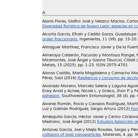
A
Alanís Flores, Glafiro José
y
Velazco Macías, Carlo
Diversidad florística de Nuevo León: especies en c
Alcorta García, Efraín
y
Cedillo Garza, Guadalupe 
orden fraccionario.
Ingenierías, 11 (39). pp. 15-2
Almaguer Martínez, Francisco Javier
y
De la Fuen
Almeraya Calderón, Facundo
y
Montoya Rangel, 
Miramontes, José Ángel
y
Gaona Tiburcio, Citlalli
(
Metals, 15 (2025). pp. 1-23. ISSN 2075-4701
Alonso Castillo, María Magdalena
y
Camacho Mart
Pérez, Saúl
(2016)
Resiliencia y consumo de alcoh
Alvarado Moreno, Marcela Selene
y
Laguna Aguila
Erwy Arvid
y
Achee, Nicole L.
y
Grieco, Jhon P.
y
F
adhesion.
Southwestern Entomologist, 38 (4). pp
Alvarez Román, Rocío
y
Cavazos Rodríguez, Mart
Luz
y
Galindo Rodríguez, Sergio Arturo
(2012)
For
Amézquita García, Héctor Javier
y
Cerino Córdova,
Medrano, José Ángel
(2012)
Estudios Adsorción d
Antúnez García, Joel
y
Mejía Rosales, Sergio
y
Pér
collisions of gold nanoparticles.
Materials, 4. pp.