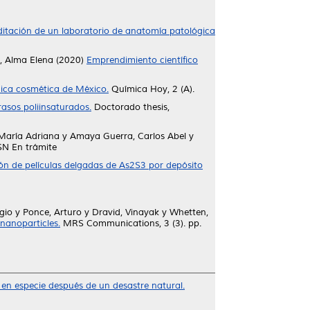
ditación de un laboratorio de anatomía patológica
n, Alma Elena
(2020)
Emprendimiento científico
ímica cosmética de México.
Química Hoy, 2 (A).
asos poliinsaturados.
Doctorado thesis,
María Adriana
y
Amaya Guerra, Carlos Abel
y
SSN En trámite
ón de películas delgadas de As2S3 por depósito
gio
y
Ponce, Arturo
y
Dravid, Vinayak
y
Whetten,
nanoparticles.
MRS Communications, 3 (3). pp.
a en especie después de un desastre natural.