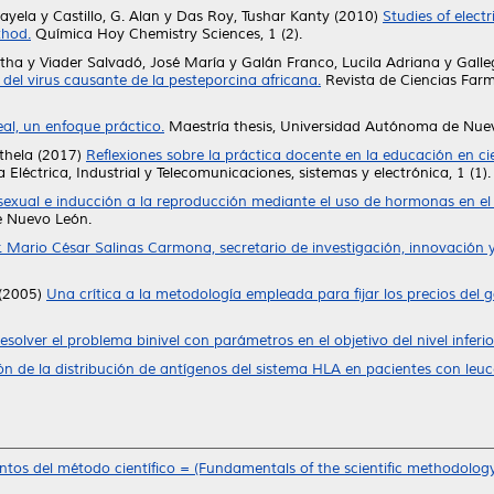
ayela
y
Castillo, G. Alan
y
Das Roy, Tushar Kanty
(2010)
Studies of elect
thod.
Química Hoy Chemistry Sciences, 1 (2).
rtha
y
Viader Salvadó, José María
y
Galán Franco, Lucila Adriana
y
Galle
del virus causante de la pesteporcina africana.
Revista de Ciencias Farm
eal, un enfoque práctico.
Maestría thesis, Universidad Autónoma de Nue
thela
(2017)
Reflexiones sobre la práctica docente en la educación en ci
 Eléctrica, Industrial y Telecomunicaciones, sistemas y electrónica, 1 (1
 sexual e inducción a la reproducción mediante el uso de hormonas en el 
e Nuevo León.
r. Mario César Salinas Carmona, secretario de investigación, innovación
(2005)
Una crítica a la metodología empleada para fijar los precios del 
solver el problema binivel con parámetros en el objetivo del nivel inferior
n de la distribución de antígenos del sistema HLA en pacientes con leu
os del método científico = (Fundamentals of the scientific methodology