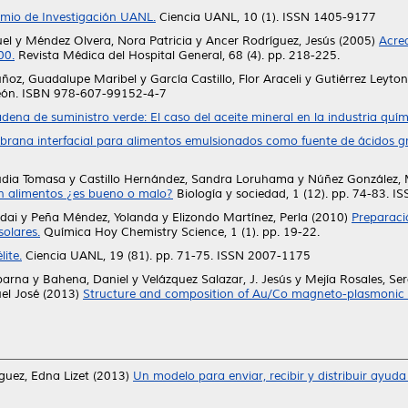
emio de Investigación UANL.
Ciencia UANL, 10 (1). ISSN 1405-9177
el
y
Méndez Olvera, Nora Patricia
y
Ancer Rodríguez, Jesús
(2005)
Acre
00.
Revista Médica del Hospital General, 68 (4). pp. 218-225.
ñoz, Guadalupe Maribel
y
García Castillo, Flor Araceli
y
Gutiérrez Leyto
León. ISBN 978-607-99152-4-7
adena de suministro verde: El caso del aceite mineral en la industria qu
rana interfacial para alimentos emulsionados como fuente de ácidos gr
audia Tomasa
y
Castillo Hernández, Sandra Loruhama
y
Núñez González, 
 en alimentos ¿es bueno o malo?
Biología y sociedad, 1 (12). pp. 74-83. I
dai
y
Peña Méndez, Yolanda
y
Elizondo Martínez, Perla
(2010)
Preparaci
solares.
Química Hoy Chemistry Science, 1 (1). pp. 19-22.
lite.
Ciencia UANL, 19 (81). pp. 71-75. ISSN 2007-1175
barna
y
Bahena, Daniel
y
Velázquez Salazar, J. Jesús
y
Mejía Rosales, Ser
el José
(2013)
Structure and composition of Au/Co magneto-plasmonic 
guez, Edna Lizet
(2013)
Un modelo para enviar, recibir y distribuir ayud