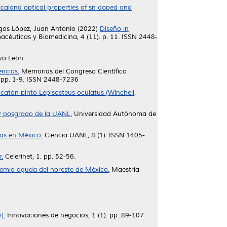
ricaland optical properties of sn doped and
gos López, Juan Antonio
(2022)
Diseño in
acéuticas y Biomedicina, 4 (11). p. 11. ISSN 2448-
vo León.
encias.
Memorias del Congreso Científico
). pp. 1-9. ISSN 2448-7236
catán pinto Lepisosteus oculatus (Winchell,
 y posgrado de la UANL.
Universidad Autónoma de
gas en México.
Ciencia UANL, 8 (1). ISSN 1405-
.
Celerinet, 1. pp. 52-56.
cemia aguda del noreste de México.
Maestría
).
Innovaciones de negocios, 1 (1). pp. 89-107.