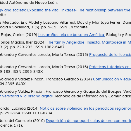
rsidad Autónoma de Nuevo León.
gy and society: Exposing the vital linkages- The relationship between the
mite
s Mercado, Eric Abdel
y
Lazcano Villarreal, David
y
Montoya Ferrer, Dani
ogía y Sociedad, 3 (6). pp. 5-15. ISSN En trámite
s Rojas, Carlos
(2019)
Las arañas tela de bolso en América.
Biología y Soc
billos Macías, Iker
(2024)
The family Angelidae (Insecta, Mantodea) in 
3 (2). pp. 229-232. ISSN 1082-6467
 Yolanda
y
Cervantes Loredo, María Teresa
(2015)
Propuesta de la licenc
 Yolanda
y
Cervantes Loredo, María Teresa
(2016)
Prácticas tutoriales en
 179-188. ISSN 2395-843X
 Yolanda
y
Valdez Rincón, Francisco Gerardo
(2014)
Comunicación y educa
 ISSN 2395-843X
 Yolanda
y
Valdez Rincón, Francisco Gerardo
y
Guajardo del Bosque, Ver
ersitaria y la brecha digital.
Tecnologías de Información y Comunicación 
arcía, Lucinda
(2014)
Noticias sobre violencia en los periódicos regiom
 pp. 253-264. ISSN 1137-0734
dalia del Consuelo
(2010)
Deposición de nanoparticulas de oro con morfol
ience, 1 (1).