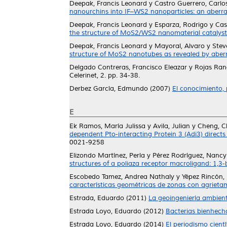
Deepak, Francis Leonard
y
Castro Guerrero, Carl
nanourchins into IF–WS2 nanoparticles: an aberr
Deepak, Francis Leonard
y
Esparza, Rodrigo
y
Cas
the structure of MoS2/WS2 nanomaterial catalyst
Deepak, Francis Leonard
y
Mayoral, Alvaro
y
Stev
structure of MoS2 nanotubes as revealed by aber
Delgado Contreras, Francisco Eleazar
y
Rojas Ran
Celerinet, 2. pp. 34-38.
Derbez García, Edmundo
(2007)
El conocimiento, 
E
Ek Ramos, María Julissa
y
Avila, Julian
y
Cheng, C
dependent Pto-interacting Protein 3 (Adi3) directs 
0021-9258
Elizondo Martínez, Perla
y
Pérez Rodríguez, Nancy
structures of a poliaza receptor macroligand: 1,3
Escobedo Tamez, Andrea Nathaly
y
Yépez Rincón,
características geométricas de zonas con agrietam
Estrada, Eduardo
(2011)
La geoingeniería ambient
Estrada Loyo, Eduardo
(2012)
Bacterias bienhech
Estrada Loyo, Eduardo
(2014)
El periodismo científ