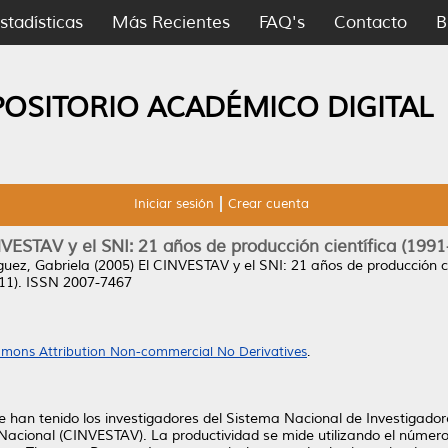
stadísticas
Más Recientes
FAQ's
Contacto
B
POSITORIO ACADÉMICO DIGITAL
Iniciar sesión
Crear cuenta
NVESTAV y el SNI: 21 años de producción científica (1991
uez, Gabriela
(2005)
El CINVESTAV y el SNI: 21 años de producción ci
 (11). ISSN 2007-7467
mons Attribution Non-commercial No Derivatives
.
e han tenido los investigadores del Sistema Nacional de Investigadore
 Nacional (CINVESTAV). La productividad se mide utilizando el número