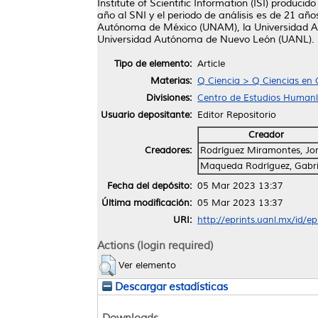
Institute of Scientific Information (ISI) produ
año al SNI y el periodo de análisis es de 21 añ
Autónoma de México (UNAM), la Universidad Autó
Universidad Autónoma de Nuevo León (UANL). Se
Tipo de elemento:
Article
Materias:
Q Ciencia > Q Ciencias en 
Divisiones:
Centro de Estudios Humaní
Usuario depositante:
Editor Repositorio
Creador
Creadores:
Rodríguez Miramontes, Jo
Maqueda Rodríguez, Gabri
Fecha del depósito:
05 Mar 2023 13:37
Última modificación:
05 Mar 2023 13:37
URI:
http://eprints.uanl.mx/id/e
Actions (login required)
Ver elemento
Descargar estadísticas
Downloads