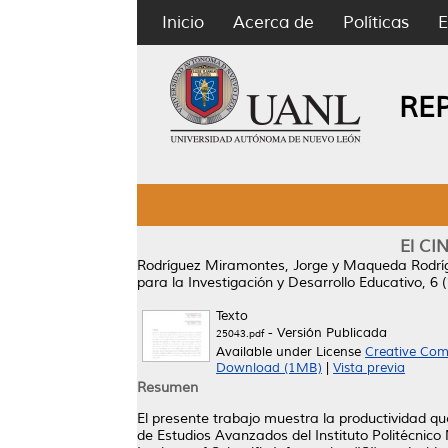
Inicio
Acerca de
Políticas
E
RE
El CI
Rodríguez Miramontes, Jorge
y
Maqueda Rodríg
para la Investigación y Desarrollo Educativo, 6
Texto
- Versión Publicada
25043.pdf
Available under License
Creative Com
Download (1MB)
|
Vista previa
Resumen
El presente trabajo muestra la productividad qu
de Estudios Avanzados del Instituto Politécnico