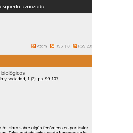
úsqueda avanzada
Atom
RSS 1.0
RSS 2.0
 biológicas
a y sociedad, 1 (2). pp. 99-107.
o más claro sobre algún fenómeno en particular.
icas. Tales metodologías están basadas en la