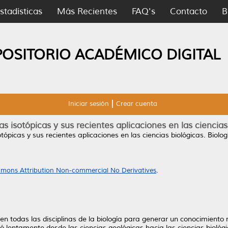
stadísticas
Más Recientes
FAQ's
Contacto
B
POSITORIO ACADÉMICO DIGITAL
Iniciar sesión
Crear cuenta
as isotópicas y sus recientes aplicaciones en las ciencias
tópicas y sus recientes aplicaciones en las ciencias biológicas.
Biologí
mons Attribution Non-commercial No Derivatives
.
s en todas las disciplinas de la biología para generar un conocimient
ó lentamente desde las ciencias geológicas hacia las ciencias biológ