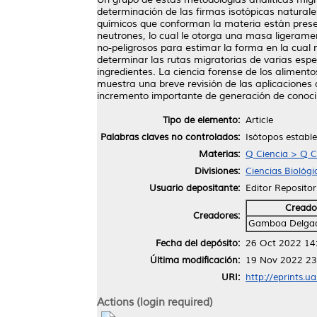
determinación de las firmas isotópicas natural
químicos que conforman la materia están prese
neutrones, lo cual le otorga una masa ligerame
no-peligrosos para estimar la forma en la cual 
determinar las rutas migratorias de varias esp
ingredientes. La ciencia forense de los aliment
muestra una breve revisión de las aplicaciones d
incremento importante de generación de conoci
Tipo de elemento:
Article
Palabras claves no controlados:
Isótopos estables
Materias:
Q Ciencia > Q C
Divisiones:
Ciencias Biológi
Usuario depositante:
Editor Repositor
Creado
Creadores:
Gamboa Delgad
Fecha del depósito:
26 Oct 2022 14
Última modificación:
19 Nov 2022 23
URI:
http://eprints.u
Actions (login required)