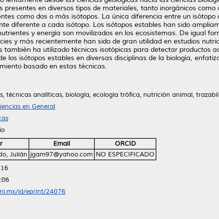
es presentes en diversos tipos de materiales, tanto inorgánicos como
ntes como dos o más isótopos. La única diferencia entre un isótopo
nte diferente a cada isótopo. Los isótopos estables han sido amplia
nutrientes y energía son movilizados en los ecosistemas. De igual fo
ecies y más recientemente han sido de gran utilidad en estudios nutr
os también ha utilizado técnicas isotópicas para detectar productos a
e los isótopos estables en diversas disciplinas de la biología, enfati
miento basado en estas técnicas.
, técnicas analíticas, biología, ecología trófica, nutrición animal, trazab
iencias en General
cas
io
r
Email
ORCID
o, Julián
jgam97@yahoo.com
NO ESPECIFICADO
:16
:06
anl.mx/id/eprint/24076