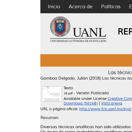
Inicio
Acerca de
Políticas
E
RE
Las técnic
Gamboa Delgado, Julián
(2018)
Las técnicas iso
Texto
- Versión Publicada
19.pdf
Available under License
Creative Com
Download (581kB)
|
Vista previa
URL o página oficial:
http://www.fcb.uanl.mx/bys/
Resumen
Diversas técnicas analíticas han sido utilizada
Un grupo de estas metodologías analíticas migr