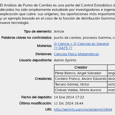
El Análisis de Punto de Cambio es una parte del Control Estadístico 
décadas ha sido ampliamente estudiado por investigadores e ingenie
explicación que cubre: sus orígenes, las aportaciones más importantes
y un ejemplo basado en el caso de la función de distribución Gamma. El
nueva tecnología.
Tipo de elemento:
Article
Palabras claves no controlados:
punto de cambio, procesos Gamma, con
Q Ciencia > Q Ciencias en General
Materias:
?? QA75 ??
Divisiones:
Ciencias Físico Matemáticas
Usuario depositante:
Admin Eprints
Creador
Pérez Blanco, Angel Salvador
ange
Creadores:
Cordero Franco, Alvaro Eduardo
alva
Tercero Gómez, Víctor
vict
Chávez Valdez, María Aurora
mar
Fecha del depósito:
14 Ene 2014 17:22
Última modificación:
11 Dic 2024 16:44
URI:
http://eprints.uanl.mx/id/eprint/3644