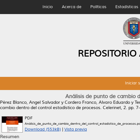
Inicio
Acerca de
Políticas
Estadísticas
REPOSITORIO
Iniciar 
Análisis de punto de cambio d
Pérez Blanco, Angel Salvador
y
Cordero Franco, Alvaro Eduardo
y
Te
cambio dentro del control estadístico de procesos.
Celerinet, 2. pp. 7
PDF
Análisis_de_punto_de_cambio_dentro_del_control_estadistico_de_procesos.pd
Download (553kB)
|
Vista previa
Resumen