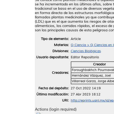
se ha incrementado en los últimos años, sobr
tradicional se basa en el uso de diversos veget
en forma directa de las estructuras morfológica
llamadas plantas medicinales ya que contribuyen
(LDL) que es el que aumenta los riesgos de at
alimenticios, las comidas rápidas, el exceso de g
son las principales causas de esta peligrosa con
Tipo de elemento:
Article
Materias:
Q Ciencia > Q Ciencias en 
Divisiones:
Ciencias Biológicas
Usuario depositante:
Editor Repositorio
Creador
Foroughbakhch Pournava
Creadores:
Hernández Vázquez, Joel
Villarreal Garza, Jorge Alb
Fecha del depósito:
27 Oct 2022 14:19
Última modificación:
27 Abr 2023 18:12
URI:
http://eprints.uanl.mx/id/e
Actions (login required)