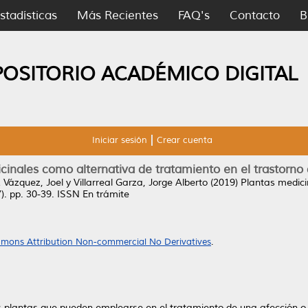
stadísticas
Más Recientes
FAQ's
Contacto
B
POSITORIO ACADÉMICO DIGITAL
Iniciar sesión
Crear cuenta
cinales como alternativa de tratamiento en el trastorno d
Vázquez, Joel
y
Villarreal Garza, Jorge Alberto
(2019)
Plantas medici
7). pp. 30-39. ISSN En trámite
mons Attribution Non-commercial No Derivatives
.
 plantas que pueden emplearse en el tratamiento de una afección o 