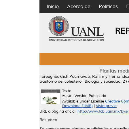
Inicio
Acerca de
Políticas
E
RE
Plantas medi
Foroughbakhch Pournavab, Rahim
y
Hernández 
trastorno del colesterol.
Biología y sociedad, 2 (
Texto
- Versión Publicada
25.pdf
Available under License
Creative Com
Download (1MB)
|
Vista previa
URL o página oficial:
http://www.fcb.uanl.mx/bys/
Resumen
Se conoce como plantas medicinales a aquellas