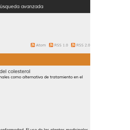
úsqueda avanzada
Atom
RSS 1.0
RSS 2.0
el colesterol
nales como alternativa de tratamiento en el
enfermedad. El uso de las plantas medicinales