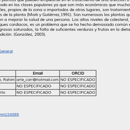
e todo en las clases populares ya que son más económicas que much
ales, propios de la zona o importados de otros lugares, son tratamien
s de la planta (Maiti y Gutiérrez,1991). Son numerosas las plantas q
 a mejorar la salud de una persona. Los altos niveles de colesterol,
aques cardiacos, es un problema que se ha hecho demasiado común e
rasas saturadas, la falta de suficientes verduras y frutas en la dieta
dición. (González, 2003).
General
Email
ORCID
b, Rahim
arte_carr@hotmail.com
NO ESPECIFICADO
NO ESPECIFICADO
NO ESPECIFICADO
erto
NO ESPECIFICADO
NO ESPECIFICADO
print/24089