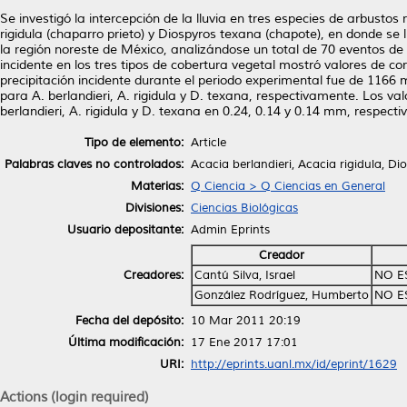
Se investigó la intercepción de la lluvia en tres especies de arbustos
rigidula (chaparro prieto) y Diospyros texana (chapote), en donde se l
la región noreste de México, analizándose un total de 70 eventos de llu
incidente en los tres tipos de cobertura vegetal mostró valores de corre
precipitación incidente durante el periodo experimental fue de 1166
para A. berlandieri, A. rigidula y D. texana, respectivamente. Los v
berlandieri, A. rigidula y D. texana en 0.24, 0.14 y 0.14 mm, respect
Tipo de elemento:
Article
Palabras claves no controlados:
Acacia berlandieri, Acacia rigidula, Di
Materias:
Q Ciencia > Q Ciencias en General
Divisiones:
Ciencias Biológicas
Usuario depositante:
Admin Eprints
Creador
Creadores:
Cantú Silva, Israel
NO E
González Rodríguez, Humberto
NO E
Fecha del depósito:
10 Mar 2011 20:19
Última modificación:
17 Ene 2017 17:01
URI:
http://eprints.uanl.mx/id/eprint/1629
Actions (login required)