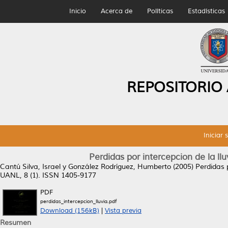
Inicio
Acerca de
Políticas
Estadísticas
REPOSITORIO
Iniciar 
Perdidas por intercepcion de la l
Cantú Silva, Israel
y
González Rodríguez, Humberto
(2005)
Perdidas 
UANL, 8 (1). ISSN 1405-9177
PDF
perdidas_intercepcion_lluvia.pdf
Download (156kB)
|
Vista previa
Resumen