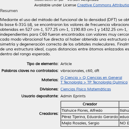
Available under License
Creative Commons Attributi
Resumen
Mediante el uso del método del funcional de la densidad (DFT) se obt
la base 6-31G (d), se encontraron los valores de frecuencia vibracion
obtenidas en 527 cm-1, 577.25 cm-1, 1190.83 cm-1 y 1432.25 cm-1, 
independientes para C60 fueron encontrados con valores muy cercano
cada modo vibracional fue directa al haber obtenido una estructura o
simetría y degeneración correcta de los orbitales moleculares. Finalm
de una estructura ideal, cuyas distancias entre átomos enlazados es a
dentro del rango esperado.
Tipo de elemento:
Article
Palabras claves no controlados:
vibracionales, c60, dft
Q Ciencia > Q Ciencias en General
Materias:
T Tecnología > TP Tecnología Química
Divisiones:
Ciencias Físico Matemáticas
Usuario depositante:
Admin Eprints
Creador
Tlahuice Flores, Alfredo
tlah
Creadores:
Pérez Tijerina, Eduardo Gerardo
edua
Mejía Rosales, Sergio
NO E