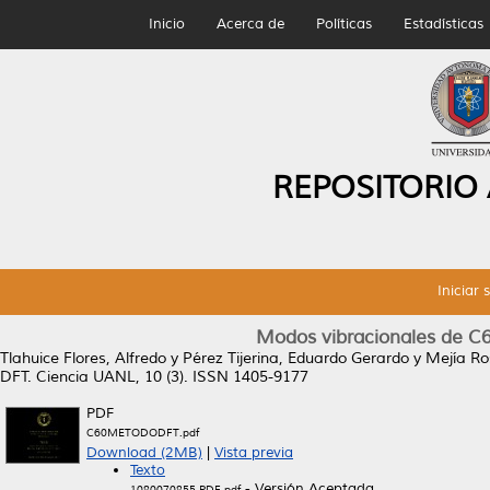
Inicio
Acerca de
Políticas
Estadísticas
REPOSITORIO
Iniciar 
Modos vibracionales de C
Tlahuice Flores, Alfredo
y
Pérez Tijerina, Eduardo Gerardo
y
Mejía Ro
DFT.
Ciencia UANL, 10 (3). ISSN 1405-9177
PDF
C60METODODFT.pdf
Download (2MB)
|
Vista previa
Texto
- Versión Aceptada
1080070855.PDF.pdf