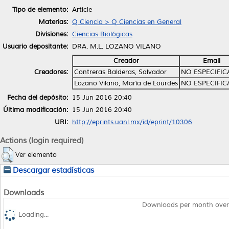
Tipo de elemento:
Article
Materias:
Q Ciencia > Q Ciencias en General
Divisiones:
Ciencias Biológicas
Usuario depositante:
DRA. M.L. LOZANO VILANO
Creador
Email
Creadores:
Contreras Balderas, Salvador
NO ESPECIFI
Lozano Vilano, María de Lourdes
NO ESPECIFI
Fecha del depósito:
15 Jun 2016 20:40
Última modificación:
15 Jun 2016 20:40
URI:
http://eprints.uanl.mx/id/eprint/10306
Actions (login required)
Ver elemento
Descargar estadísticas
Downloads
Downloads per month over
Loading...