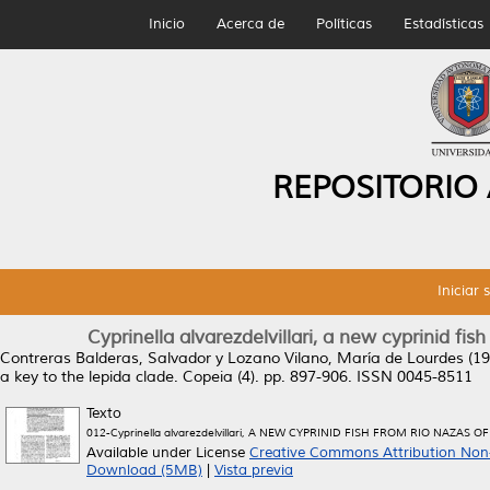
Inicio
Acerca de
Políticas
Estadísticas
REPOSITORIO
Iniciar 
Cyprinella alvarezdelvillari, a new cyprinid fi
Contreras Balderas, Salvador
y
Lozano Vilano, María de Lourdes
(19
a key to the lepida clade.
Copeia (4). pp. 897-906. ISSN 0045-8511
Texto
012-Cyprinella alvarezdelvillari, A NEW CYPRINID FISH FROM RIO NAZAS O
Available under License
Creative Commons Attribution Non
Download (5MB)
|
Vista previa