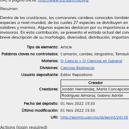
URL o página oficial:
http://www.fcb.uanl.mx/bys/
Resumen
Dentro de los crustáceos, los camarones carideos conocidos tambi
especies a nivel mundial, de las cuales 27 especies se distribuyen e
salobres y marinos. Algunas especies destacan por su importancia ec
invasoras. En esta contribución, se presenta el estado actual del co
breve descripción de su morfología, diversidad, distribución, import
Tipo de elemento:
Article
Palabras claves no controlados:
Camarón, carideo, langostino, Tamauli
Materias:
Q Ciencia > Q Ciencias en General
Divisiones:
Ciencias Biológicas
Usuario depositante:
Editor Repositorio
Creador
Creadores:
Jordán Hernández, María Concepció
Rodríguez Almaraz, Gabino Adrián
Fecha del depósito:
01 Nov 2022 15:33
Última modificación:
01 Nov 2022 15:33
URI:
http://eprints.uanl.mx/id/eprint/24116
Actions (login required)