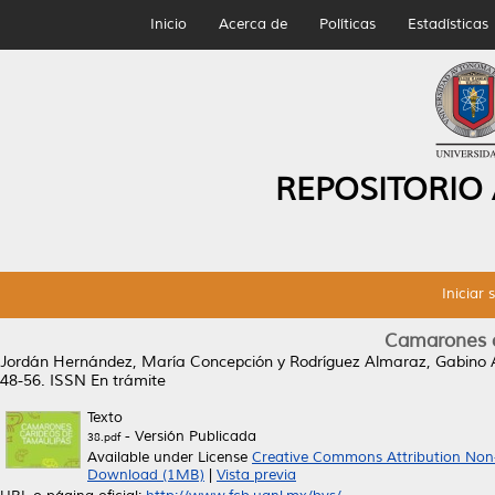
Inicio
Acerca de
Políticas
Estadísticas
REPOSITORIO
Iniciar 
Camarones c
Jordán Hernández, María Concepción
y
Rodríguez Almaraz, Gabino 
48-56. ISSN En trámite
Texto
- Versión Publicada
38.pdf
Available under License
Creative Commons Attribution Non
Download (1MB)
|
Vista previa