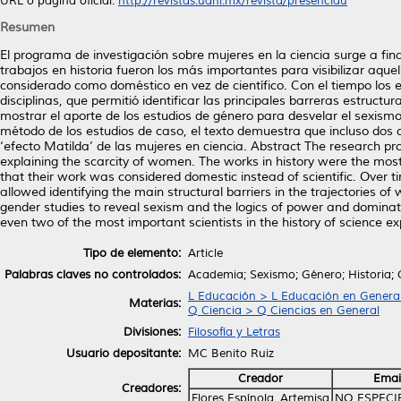
URL o página oficial:
http://revistas.uanl.mx/revista/presenciau
Resumen
El programa de investigación sobre mujeres en la ciencia surge a fina
trabajos en historia fueron los más importantes para visibilizar aquel
considerado como doméstico en vez de científico. Con el tiempo los es
disciplinas, que permitió identificar las principales barreras estructura
mostrar el aporte de los estudios de género para desvelar el sexismo 
método de los estudios de caso, el texto demuestra que incluso dos d
‘efecto Matilda’ de las mujeres en ciencia. Abstract The research 
explaining the scarcity of women. The works in history were the most
that their work was considered domestic instead of scientific. Over tim
allowed identifying the main structural barriers in the trajectories of 
gender studies to reveal sexism and the logics of power and dominati
even two of the most important scientists in the history of science e
Tipo de elemento:
Article
Palabras claves no controlados:
Academia; Sexismo; Género; Historia; C
L Educación > L Educación en Genera
Materias:
Q Ciencia > Q Ciencias en General
Divisiones:
Filosofía y Letras
Usuario depositante:
MC Benito Ruiz
Creador
Emai
Creadores:
Flores Espínola, Artemisa
NO ESPECI