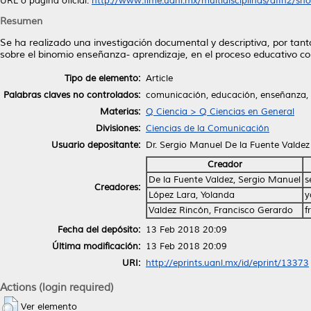
URL o página oficial:
http://www.fime.uanl.mx/multidisciplinas/aIIn2/sho.
Resumen
Se ha realizado una investigación documental y descriptiva, por tanto
sobre el binomio enseñanza- aprendizaje, en el proceso educativo con
Tipo de elemento:
Article
Palabras claves no controlados:
comunicación, educación, enseñanza, a
Materias:
Q Ciencia > Q Ciencias en General
Divisiones:
Ciencias de la Comunicación
Usuario depositante:
Dr. Sergio Manuel De la Fuente Valdez
Creador
De la Fuente Valdez, Sergio Manuel
s
Creadores:
López Lara, Yolanda
y
Valdez Rincón, Francisco Gerardo
f
Fecha del depósito:
13 Feb 2018 20:09
Última modificación:
13 Feb 2018 20:09
URI:
http://eprints.uanl.mx/id/eprint/13373
Actions (login required)
Ver elemento