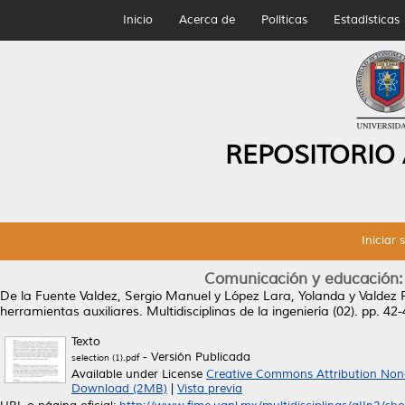
Inicio
Acerca de
Políticas
Estadísticas
REPOSITORIO
Iniciar 
Comunicación y educación: 
De la Fuente Valdez, Sergio Manuel
y
López Lara, Yolanda
y
Valdez 
herramientas auxiliares.
Multidisciplinas de la ingeniería (02). pp. 4
Texto
- Versión Publicada
selection (1).pdf
Available under License
Creative Commons Attribution Non
Download (2MB)
|
Vista previa