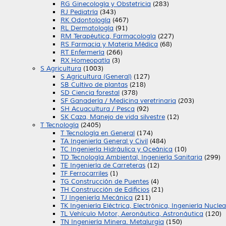
RG Ginecología y Obstetricia
(283)
RJ Pediatría
(343)
RK Odontología
(467)
RL Dermatología
(91)
RM Terapéutica, Farmacología
(227)
RS Farmacia y Materia Médica
(68)
RT Enfermería
(266)
RX Homeopatía
(3)
S Agricultura
(1003)
S Agricultura (General)
(127)
SB Cultivo de plantas
(218)
SD Ciencia forestal
(378)
SF Ganadería / Medicina veretrinaria
(203)
SH Acuacultura / Pesca
(92)
SK Caza, Manejo de vida silvestre
(12)
T Tecnología
(2405)
T Tecnología en General
(174)
TA Ingeniería General y Civil
(484)
TC Ingeniería Hidráulica y Oceánica
(10)
TD Tecnología Ambiental, Ingeniería Sanitaria
(299)
TE Ingeniería de Carreteras
(12)
TF Ferrocarriles
(1)
TG Construcción de Puentes
(4)
TH Construcción de Edificios
(21)
TJ Ingeniería Mecánica
(211)
TK Ingeniería Eléctrica, Electrónica, Ingeniería Nuclea
TL Vehículo Motor, Aeronáutica, Astronáutica
(120)
TN Ingeniería Minera. Metalurgia
(150)