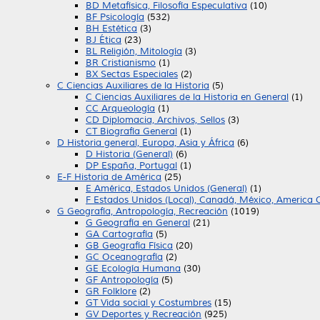
BD Metafísica, Filosofía Especulativa
(10)
BF Psicología
(532)
BH Estética
(3)
BJ Ética
(23)
BL Religión, Mitología
(3)
BR Cristianismo
(1)
BX Sectas Especiales
(2)
C Ciencias Auxiliares de la Historia
(5)
C Ciencias Auxiliares de la Historia en General
(1)
CC Arqueología
(1)
CD Diplomacia, Archivos, Sellos
(3)
CT Biografía General
(1)
D Historia general, Europa, Asia y África
(6)
D Historia (General)
(6)
DP España, Portugal
(1)
E-F Historia de América
(25)
E América, Estados Unidos (General)
(1)
F Estados Unidos (Local), Canadá, México, America C
G Geografía, Antropología, Recreación
(1019)
G Geografía en General
(21)
GA Cartografía
(5)
GB Geografía Física
(20)
GC Oceanografía
(2)
GE Ecología Humana
(30)
GF Antropología
(5)
GR Folklore
(2)
GT Vida social y Costumbres
(15)
GV Deportes y Recreación
(925)