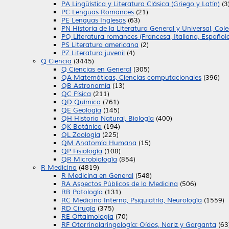
PA Lingüística y Literatura Clásica (Griego y Latín)
(3
PC Lenguas Romances
(21)
PE Lenguas Inglesas
(63)
PN Historia de la Literatura General y Universal, Col
PQ Literatura romances (Francesa, Italiana, Español
PS Literatura americana
(2)
PZ Literatura juvenil
(4)
Q Ciencia
(3445)
Q Ciencias en General
(305)
QA Matemáticas, Ciencias computacionales
(396)
QB Astronomía
(13)
QC Física
(211)
QD Química
(761)
QE Geología
(145)
QH Historia Natural, Biología
(400)
QK Botánica
(194)
QL Zoología
(225)
QM Anatomía Humana
(15)
QP Fisiología
(108)
QR Microbiología
(854)
R Medicina
(4819)
R Medicina en General
(548)
RA Aspectos Públicos de la Medicina
(506)
RB Patología
(131)
RC Medicina Interna, Psiquiatría, Neurología
(1559)
RD Cirugía
(375)
RE Oftalmología
(70)
RF Otorrinolaringología: Oídos, Nariz y Garganta
(63