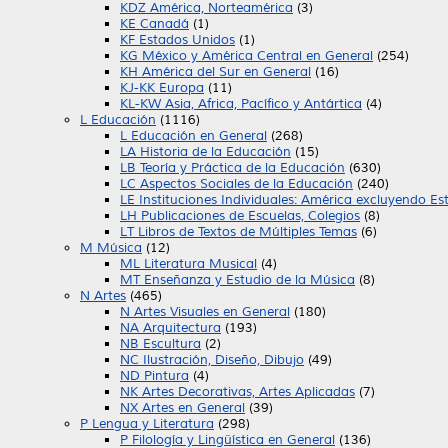
KDZ América, Norteamérica
(3)
KE Canadá
(1)
KF Estados Unidos
(1)
KG México y América Central en General
(254)
KH América del Sur en General
(16)
KJ-KK Europa
(11)
KL-KW Asia, Africa, Pacífico y Antártica
(4)
L Educación
(1116)
L Educación en General
(268)
LA Historia de la Educación
(15)
LB Teoría y Práctica de la Educación
(630)
LC Aspectos Sociales de la Educación
(240)
LE Instituciones Individuales: América excluyendo E
LH Publicaciones de Escuelas, Colegios
(8)
LT Libros de Textos de Múltiples Temas
(6)
M Música
(12)
ML Literatura Musical
(4)
MT Enseñanza y Estudio de la Música
(8)
N Artes
(465)
N Artes Visuales en General
(180)
NA Arquitectura
(193)
NB Escultura
(2)
NC Ilustración, Diseño, Dibujo
(49)
ND Pintura
(4)
NK Artes Decorativas, Artes Aplicadas
(7)
NX Artes en General
(39)
P Lengua y Literatura
(298)
P Filología y Lingüística en General
(136)