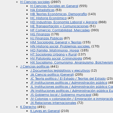
H Ciencias sociales
(2897)
H Ciencias Sociales en General
(555)
HA Estadistícas
(53)
HB Teorías Económicas, Demografía
(143)
HC Historia Económica
(47)
HD Industrias, Economía Laboral y Agraria
(868)
HE Transportación y Comunicaciones
(51)
HF Comercio: Contabilidad, Mercadeo
(393)
HG Finanzas
(178)
HJ Finanzas Públicas
(87)
HM Sociología: General y Teorías
(155)
HN Historia social, Problemas sociales.
(170)
HQ Familia, Matrimonio, Hogar
(185)
HT Sociologia Urbana y Rural
(137)
HV Patología social, Criminología
(354)
HX Socialismo, Comunismo, Anarquismo, Bolchevism
J Ciencias políticas
(441)
J Documentos legislativos y ejecutivos
(12)
JA Ciencia política (General)
(205)
JC Teoría política / El Estado / Teorías del Estado
(23)
JF Instituciones políticas / Administración pública
(48
JL Instituciones políticas / Administración pública C
JN Instituciones políticas / Administración pública E
JS Gobierno local / Gobierno municipal
(38)
JV Colonias y colonización / Emigración e inmigració
JX Relaciones internacionales
(72)
K Derecho
(491)
K Leyes en General
(210)