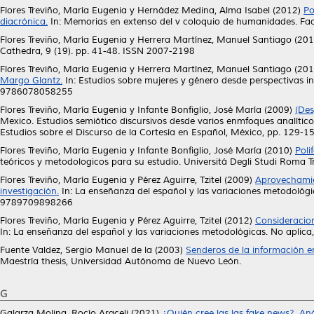
Flores Treviño, María Eugenia
y
Hernádez Medina, Alma Isabel
(2012)
Po
diacrónica.
In: Memorias en extenso del v coloquio de humanidades. Fac
Flores Treviño, María Eugenia
y
Herrera Martínez, Manuel Santiago
(201
Cathedra, 9 (19). pp. 41-48. ISSN 2007-2198
Flores Treviño, María Eugenia
y
Herrera Martínez, Manuel Santiago
(201
Margo Glantz.
In: Estudios sobre mujeres y género desde perspectivas in
9786078058255
Flores Treviño, María Eugenia
y
Infante Bonfiglio, José María
(2009)
(Des
Mexico. Estudios semiótico discursivos desde varios enmfoques analític
Estudios sobre el Discurso de la Cortesía en Español, México, pp. 129
Flores Treviño, María Eugenia
y
Infante Bonfiglio, José María
(2010)
Poli
teóricos y metodologicos para su estudio. Universitá Degli Studi Rom
Flores Treviño, María Eugenia
y
Pérez Aguirre, Tzitel
(2009)
Aprovechamie
investigación.
In: La enseñanza del español y las variaciones metodológ
9789709898266
Flores Treviño, María Eugenia
y
Pérez Aguirre, Tzitel
(2012)
Consideracion
In: La enseñanza del español y las variaciones metodológicas. No aplic
Fuente Valdez, Sergio Manuel de la
(2003)
Senderos de la información en
Maestría thesis, Universidad Autónoma de Nuevo León.
G
Galarza Molina, Rocío Araceli
(2021)
¿Quién cree las las fake news?. An