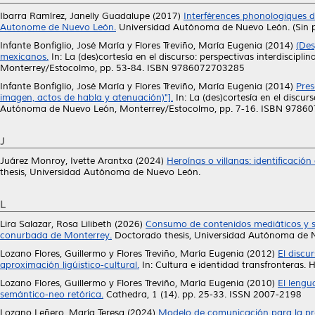
Ibarra Ramírez, Janelly Guadalupe
(2017)
Interférences phonologiques de
Autonome de Nuevo León.
Universidad Autónoma de Nuevo León. (Sin p
Infante Bonfiglio, José María
y
Flores Treviño, María Eugenia
(2014)
(Des
mexicanos.
In: La (des)cortesía en el discurso: perspectivas interdiscip
Monterrey/Estocolmo, pp. 53-84. ISBN 9786072703285
Infante Bonfiglio, José María
y
Flores Treviño, María Eugenia
(2014)
Pres
imagen, actos de habla y atenuación)"].
In: La (des)cortesía en el discur
Autónoma de Nuevo León, Monterrey/Estocolmo, pp. 7-16. ISBN 9786
J
Juárez Monroy, Ivette Arantxa
(2024)
Heroínas o villanas: identificaci
thesis, Universidad Autónoma de Nuevo León.
L
Lira Salazar, Rosa Lilibeth
(2026)
Consumo de contenidos mediáticos y su 
conurbada de Monterrey.
Doctorado thesis, Universidad Autónoma de 
Lozano Flores, Guillermo
y
Flores Treviño, María Eugenia
(2012)
El discu
aproximación ligúistico-cultural.
In: Cultura e identidad transfronteras.
Lozano Flores, Guillermo
y
Flores Treviño, María Eugenia
(2010)
El lengu
semántico-neo retórica.
Cathedra, 1 (14). pp. 25-33. ISSN 2007-2198
Lozano Leñero, María Teresa
(2024)
Modelo de comunicación para la pre