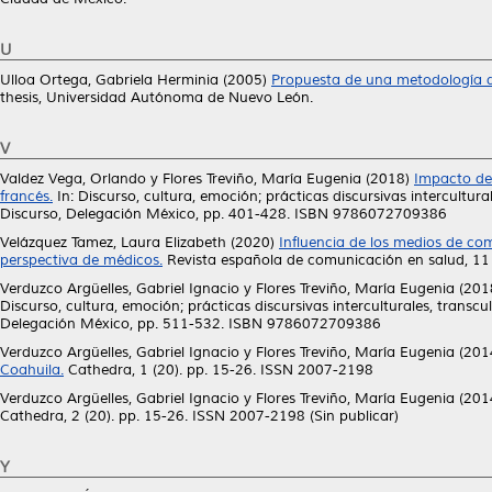
U
Ulloa Ortega, Gabriela Herminia
(2005)
Propuesta de una metodología de
thesis, Universidad Autónoma de Nuevo León.
V
Valdez Vega, Orlando
y
Flores Treviño, María Eugenia
(2018)
Impacto de 
francés.
In: Discurso, cultura, emoción; prácticas discursivas intercultur
Discurso, Delegación México, pp. 401-428. ISBN 9786072709386
Velázquez Tamez, Laura Elizabeth
(2020)
Influencia de los medios de co
perspectiva de médicos.
Revista española de comunicación en salud, 11
Verduzco Argüelles, Gabriel Ignacio
y
Flores Treviño, María Eugenia
(201
Discurso, cultura, emoción; prácticas discursivas interculturales, transc
Delegación México, pp. 511-532. ISBN 9786072709386
Verduzco Argüelles, Gabriel Ignacio
y
Flores Treviño, María Eugenia
(201
Coahuila.
Cathedra, 1 (20). pp. 15-26. ISSN 2007-2198
Verduzco Argüelles, Gabriel Ignacio
y
Flores Treviño, María Eugenia
(201
Cathedra, 2 (20). pp. 15-26. ISSN 2007-2198 (Sin publicar)
Y