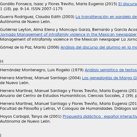
Gordillo Fonseca, Isaac
y
Flores Treviño, María Eugenia
(2015)
El discur
1 (18). pp. 9-14. ISSN 2007-1175
Guerra Rodríguez, Claudia Edith
(2003)
La transliteración en paralelo de
Autónoma de Nuevo León.
Gutiérrez Leyton, Alma Elena
y
Moncayo Garza, Bernardo
y
García Acos
Jornada Management of intrafamily violence in the Mexican newspaper
Management of intrafamily violence in the Mexican newspaper La Jorna
Gómez de la Paz, Marilú
(2006)
Análisis del discurso del alumno en la m
H
Hernández Montenegro, Luis Rogelio
(1979)
Análisis semiótico de textos 
Herrera Martínez, Manuel Santiago
(2004)
Las genealogías de Margo Gl
de Nuevo León.
Herrera Martínez, Manuel Santiago
y
Flores Treviño, María Eugenia
(201
Anuario del Centro de Estudios Humanísticos. Ciencias Sociales, 2 (39).
Herrera Martínez, Manuel Santiago
y
Flores Treviño, María Eugenia
(201
Facultad de Filosofía y Letras, VI Coloquio de Humanidades. Diálogos sob
Hoyos Carbajal, Tanya de
(2001)
Propuesta didáctica : español interact
Autónoma de Nuevo León.
I