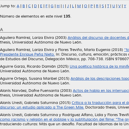
Jump to:
A
|
B
|
C
|
D
|
E
|
F
|
G
|
H
|
I
|
J
|
L
|
M
|
O
|
P
|
R
|
S
|
T
|
U
|
V
|
Y
Número de elementos en este nivel
135
.
A
Aguilera Ramírez, Lariza Elvira
(2003)
Análisis del discurso de docentes 
thesis, Universidad Autónoma de Nuevo León.
Aguilera Ramírez, Lariza Elvira
y
Flores Treviño, María Eugenia
(2018)
“M
Presidente Enrique Peña Nieto.
In: Discurso, cultura, emoción; prácticas 
de Estudios del Discurso, Delegación México, pp. 708-738. ISBN 9786
Aguirre Garza, Ricardo Damián
(2025)
Una poética histórica de la mini
Universidad Autónoma de Nuevo León.
Aguirre Ortega, Susana Maribel
(2015)
Análisis de las descripciones to
Universidad Autónoma de Nuevo León.
Alanís Narváez, Dafne Fuensanta
(2003)
Actos de habla en las interrupc
thesis, Universidad Autónoma de Nuevo León.
Alanís Uresti, Gabriela Saturnina
(2015)
Crítica a la traducción para el d
discurso: un estudio aplicado a The Green Mile.
Doctorado thesis, Univ
Alanís Uresti, Gabriela Saturnina
y
Rodríguez Alfano, Lidia
y
Flores Trevi
como racismo y religión en el doblaje y la subtitulación del filme: "The gr
traduciendo culturas: Más que un desafío. Facultad de Idiomas de la 