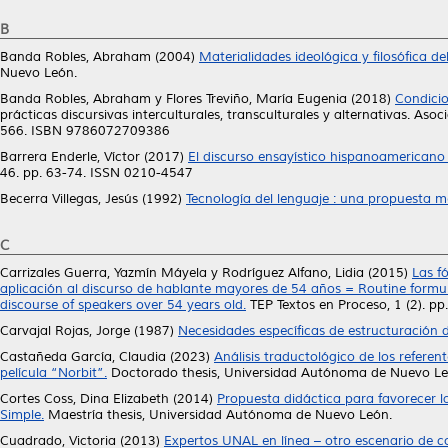
B
Banda Robles, Abraham
(2004)
Materialidades ideológica y filosófica 
Nuevo León.
Banda Robles, Abraham
y
Flores Treviño, María Eugenia
(2018)
Condicio
prácticas discursivas interculturales, transculturales y alternativas. A
566. ISBN 9786072709386
Barrera Enderle, Víctor
(2017)
El discurso ensayístico hispanoamericano a
46. pp. 63-74. ISSN 0210-4547
Becerra Villegas, Jesús
(1992)
Tecnología del lenguaje : una propuesta m
C
Carrizales Guerra, Yazmín Máyela
y
Rodríguez Alfano, Lidia
(2015)
Las f
aplicación al discurso de hablante mayores de 54 años = Routine formulas 
discourse of speakers over 54 years old.
TEP Textos en Proceso, 1 (2). p
Carvajal Rojas, Jorge
(1987)
Necesidades específicas de estructuración d
Castañeda García, Claudia
(2023)
Análisis traductológico de los referent
película “Norbit”.
Doctorado thesis, Universidad Autónoma de Nuevo Le
Cortes Coss, Dina Elizabeth
(2014)
Propuesta didáctica para favorecer 
Simple.
Maestría thesis, Universidad Autónoma de Nuevo León.
Cuadrado, Victoria
(2013)
Expertos UNAL en línea – otro escenario de c