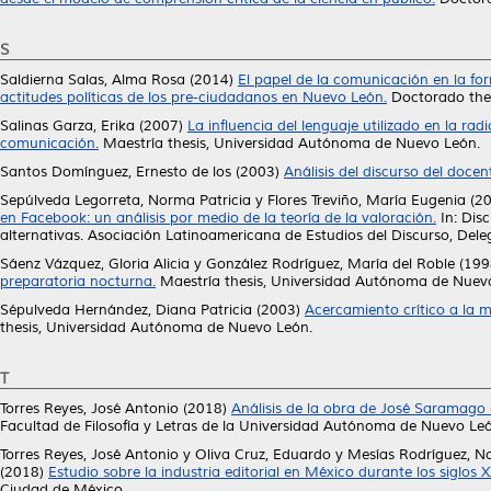
S
Saldierna Salas, Alma Rosa
(2014)
El papel de la comunicación en la form
actitudes políticas de los pre-ciudadanos en Nuevo León.
Doctorado the
Salinas Garza, Erika
(2007)
La influencia del lenguaje utilizado en la rad
comunicación.
Maestría thesis, Universidad Autónoma de Nuevo León.
Santos Domínguez, Ernesto de los
(2003)
Análisis del discurso del doce
Sepúlveda Legorreta, Norma Patricia
y
Flores Treviño, María Eugenia
(2
en Facebook: un análisis por medio de la teoría de la valoración.
In: Disc
alternativas. Asociación Latinoamericana de Estudios del Discurso, De
Sáenz Vázquez, Gloria Alicia
y
González Rodríguez, María del Roble
(199
preparatoria nocturna.
Maestría thesis, Universidad Autónoma de Nuev
Sépulveda Hernández, Diana Patricia
(2003)
Acercamiento crítico a la m
thesis, Universidad Autónoma de Nuevo León.
T
Torres Reyes, José Antonio
(2018)
Análisis de la obra de José Saramago e
Facultad de Filosofía y Letras de la Universidad Autónoma de Nuevo Leó
Torres Reyes, José Antonio
y
Oliva Cruz, Eduardo
y
Mesías Rodríguez, N
(2018)
Estudio sobre la industria editorial en México durante los siglos X
Ciudad de México.