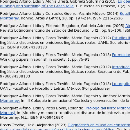
Rodríguez Alfano, Lidia
y
Alanís Uresti, Gabriela Saturnina
(2015)
La ate
dubbing and subtitling of The Green Mile.
TEP Textos en Proceso, 1 (2).
Rodríguez Alfano, Lidia
y
Carrizales Guerra, Yazmín Máyela
(2014)
Batall
Monterrey.
Kañina, Artes y Letras, 38. pp. 197-214. ISSN 2215-2636
Rodríguez Alfano, Lidia
y
Elizondo Regalado, Gabriela Adriana
(2005)
Di
Revista Latinoamericana de Estudios del Discurso, 5 (2). pp. 95-106. I
Rodríguez Alfano, Lidia
y
Flores Treviño, María Eugenia
(2012)
Estudios l
lingüístico-discursivos en emisiones lingüísticas reales. UANL. Secretaria
12. ISBN 9786074338133
Rodríguez Alfano, Lidia
y
Flores Treviño, María Eugenia
(2013)
Formacione
Working papers in spanish in society, 1. pp. 75-91.
Rodríguez Alfano, Lidia
y
Flores Treviño, María Eugenia
(2012)
Introducci
lingüístico-discursivos en emisiones lingüísticas reales. Secretaria de Pu
9786074338133
Rodríguez Alfano, Lidia
y
Flores Treviño, María Eugenia
(2013)
La arquite
UANL. Facultad de Filosofía y Letras, México. (Por publicarse)
Rodríguez Alfano, Lidia
y
Flores Treviño, María Eugenia
y
Jiménez Martín
Monterrey.
In: III Coloquio internacional "Cortesía y conversación : de lo
Rodríguez Alfano, Lidia
y
Picos Bovio, Rolando
[Prólogo del libro: March
Marcos].
In: Marcha y memoria : análisis del discurso de la entrevist
Monterrey, N.L.. ISBN 970694169X
Rosas Treviño, Heidi Alejandra
(2023)
Diagnóstico en el uso del consent
desde el modelo de comprensión crítica de la ciencia en público.
Doctora