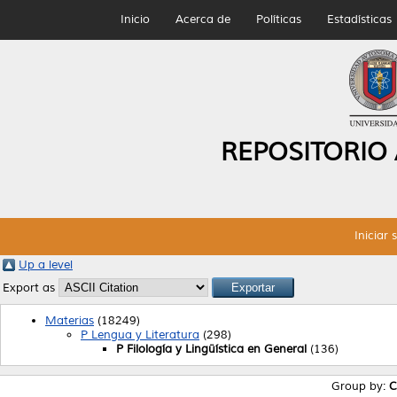
Inicio
Acerca de
Políticas
Estadísticas
REPOSITORIO
Iniciar 
Up a level
Export as
Materias
(18249)
P Lengua y Literatura
(298)
P Filología y Lingüística en General
(136)
Group by:
C