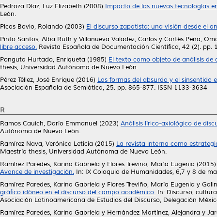
Pedroza Díaz, Luz Elizabeth
(2008)
Impacto de las nuevas tecnologías e
León.
Picos Bovio, Rolando
(2003)
El discurso zapatista: una visión desde el aná
Pinto Santos, Alba Ruth
y
Villanueva Valadez, Carlos
y
Cortés Peña, Om
libre acceso.
Revista Española de Documentación Científica, 42 (2). pp.
Ponguta Hurtado, Enriqueta
(1985)
El texto como objeto de análisis de 
thesis, Universidad Autónoma de Nuevo León.
Pérez Téllez, José Enrique
(2016)
Las formas del absurdo y el sinsentido e
Asociación Española de Semiótica, 25. pp. 865-877. ISSN 1133-3634
R
Ramos Cauich, Darío Emmanuel
(2023)
Análisis lírico-axiológico de di
Autónoma de Nuevo León.
Ramírez Nava, Verónica Leticia
(2015)
La revista interna como estrateg
Maestría thesis, Universidad Autónoma de Nuevo León.
Ramírez Paredes, Karina Gabriela
y
Flores Treviño, María Eugenia
(2015
Avance de investigación.
In: IX Coloquio de Humanidades, 6,7 y 8 de mayo
Ramírez Paredes, Karina Gabriela
y
Flores Treviño, María Eugenia
y
Gali
gráfico idóneo en el discurso del campo académico.
In: Discurso, cultura
Asociación Latinoamericana de Estudios del Discurso, Delegación Méx
Ramírez Paredes, Karina Gabriela
y
Hernández Martínez, Alejandra
y
Jar