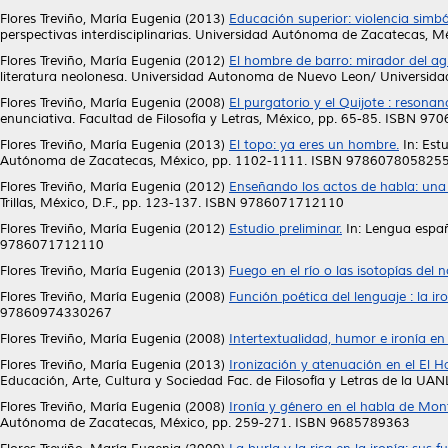
Flores Treviño, María Eugenia
(2013)
Educación superior: violencia simból
perspectivas interdisciplinarias. Universidad Autónoma de Zacatecas,
Flores Treviño, María Eugenia
(2012)
El hombre de barro: mirador del ag
literatura neolonesa. Universidad Autonoma de Nuevo Leon/ Universi
Flores Treviño, María Eugenia
(2008)
El purgatorio y el Quijote : resonan
enunciativa. Facultad de Filosofía y Letras, México, pp. 65-85. ISBN 9
Flores Treviño, María Eugenia
(2013)
El topo: ya eres un hombre.
In: Est
Autónoma de Zacatecas, México, pp. 1102-1111. ISBN 978607805825
Flores Treviño, María Eugenia
(2012)
Enseñando los actos de habla: una 
Trillas, México, D.F., pp. 123-137. ISBN 9786071712110
Flores Treviño, María Eugenia
(2012)
Estudio preliminar.
In: Lengua españ
9786071712110
Flores Treviño, María Eugenia
(2013)
Fuego en el río o las isotopías del 
Flores Treviño, María Eugenia
(2008)
Función poética del lenguaje : la ir
97860974330267
Flores Treviño, María Eugenia
(2008)
Intertextualidad, humor e ironía en 
Flores Treviño, María Eugenia
(2013)
Ironización y atenuación en el El
Educación, Arte, Cultura y Sociedad Fac. de Filosofía y Letras de la UAN
Flores Treviño, María Eugenia
(2008)
Ironía y género en el habla de Mon
Autónoma de Zacatecas, México, pp. 259-271. ISBN 9685789363