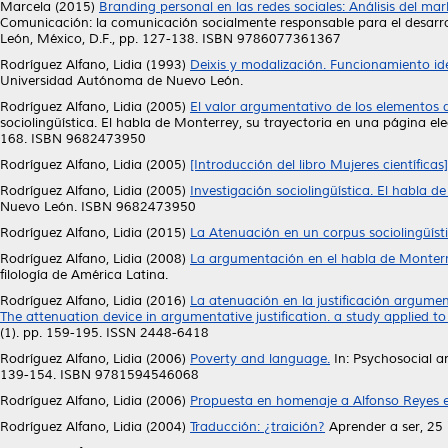
Marcela
(2015)
Branding personal en las redes sociales: Análisis del ma
Comunicación: la comunicación socialmente responsable para el desarr
León, México, D.F., pp. 127-138. ISBN 9786077361367
Rodríguez Alfano, Lidia
(1993)
Deixis y modalización. Funcionamiento id
Universidad Autónoma de Nuevo León.
Rodríguez Alfano, Lidia
(2005)
El valor argumentativo de los elementos d
sociolingüística. El habla de Monterrey, su trayectoria en una página e
168. ISBN 9682473950
Rodríguez Alfano, Lidia
(2005)
[Introducción del libro Mujeres científicas]
Rodríguez Alfano, Lidia
(2005)
Investigación sociolingüística. El habla d
Nuevo León. ISBN 9682473950
Rodríguez Alfano, Lidia
(2015)
La Atenuación en un corpus sociolingüísti
Rodríguez Alfano, Lidia
(2008)
La argumentación en el habla de Monterr
filología de América Latina.
Rodríguez Alfano, Lidia
(2016)
La atenuación en la justificación argumen
The attenuation device in argumentative justification. a study applied t
(1). pp. 159-195. ISSN 2448-6418
Rodríguez Alfano, Lidia
(2006)
Poverty and language.
In: Psychosocial an
139-154. ISBN 9781594546068
Rodríguez Alfano, Lidia
(2006)
Propuesta en homenaje a Alfonso Reyes en 
Rodríguez Alfano, Lidia
(2004)
Traducción: ¿traición?
Aprender a ser, 25 