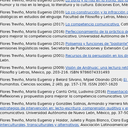
Flores Treviño, María Eugenia
(2009)
La burla y la risa en la ironía: sus
humor y la risa en la lengua, la literatura y la cultura. Ediciones Eon
Flores Treviño, María Eugenia
(2010)
La co-construcción y la infracción 
dialógicas en estudios del elnguaje. Facultad de Filosofía y Letras, M
Flores Treviño, María Eugenia
(2017)
La competencia comunicativa.
Cath
Flores Treviño, María Eugenia
(2016)
Perfeccionamiento de la práctica de
para mejorar la competencia comunicativa. Universidad Autónoma de
Flores Treviño, María Eugenia
(2012)
Polisemia y funciones de "bastante
emisiones lingüísticas reales. Secretaría de Publicaciones y Extensión 
Flores Treviño, María Eugenia
(2001)
Recursos de la persuasión en los dis
León.
Flores Treviño, María Eugenia
(2009)
Visión de Anáhuac: una lectura retó
Filosofía y Letras, Mexico, pp. 203-216. ISBN 9786074331493
Flores Treviño, María Eugenia
y
Belard Silvano, Mijael Obando
(2014)
El
humanitas. Ciencias sociales, 2 (40). pp. 157-178. ISSN 2007-1620
Flores Treviño, María Eugenia
y
Cantú Ortiz, Ludivina
(2016)
Presentació
Reflexiones y propuestas para mejorar la competencia comunicativa. 
Flores Treviño, María Eugenia
y
Gonzáles Salinas, Armando
y
Herrera Ma
estrategias de intervención en: lecto-escritura, comprensión auditiva y e
comunicativa. Universidad Autónoma de Nuevo León, México, pp. 37-
Flores Treviño, María Eugenia
y
Haidar, Julieta
y
Rojas Blanco, Clara Eu
interculturales, transculturales y alternativas.
Asociación Latinoamerican