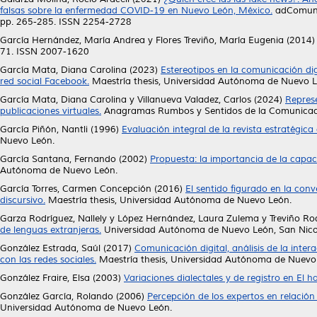
falsas sobre la enfermedad COVID-19 en Nuevo León, México.
adComunic
pp. 265-285. ISSN 2254-2728
García Hernández, María Andrea
y
Flores Treviño, María Eugenia
(2014
71. ISSN 2007-1620
García Mata, Diana Carolina
(2023)
Estereotipos en la comunicación dig
red social Facebook.
Maestría thesis, Universidad Autónoma de Nuevo L
García Mata, Diana Carolina
y
Villanueva Valadez, Carlos
(2024)
Repres
publicaciones virtuales.
Anagramas Rumbos y Sentidos de la Comunicació
García Piñón, Nantli
(1996)
Evaluación integral de la revista estratégic
Nuevo León.
García Santana, Fernando
(2002)
Propuesta: la importancia de la capac
Autónoma de Nuevo León.
García Torres, Carmen Concepción
(2016)
El sentido figurado en la con
discursivo.
Maestría thesis, Universidad Autónoma de Nuevo León.
Garza Rodríguez, Nallely
y
López Hernández, Laura Zulema
y
Treviño Ro
de lenguas extranjeras.
Universidad Autónoma de Nuevo León, San Nicol
González Estrada, Saúl
(2017)
Comunicación digital, análisis de la inte
con las redes sociales.
Maestría thesis, Universidad Autónoma de Nuevo
González Fraire, Elsa
(2003)
Variaciones dialectales y de registro en El 
González García, Rolando
(2006)
Percepción de los expertos en relación
Universidad Autónoma de Nuevo León.