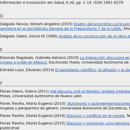
Información e Innovación em Salud, 6 (4). pp. 1-14. ISSN 1981-6278
D
Delgado Novoa, Miriam Angelina
(2015)
Diseño del programa curricula
semestre en el bachillerato bilingüe de la Preparatoria 7 de la UANL.
Mae
Delgado Sáenz, Gloria M
(1990)
Análisis de la construcción de un libro d
E
Elizondo Regalado, Gabriela Adriana
(2010)
La interacción discursiva e
Unidos e inglés en México.
Doctorado thesis, Universidad Autónoma de
Estrada Loyo, Eduardo
(2014)
El periodismo científico, la difusión y la d
F
Flores Hilerio, Dalina
(2011)
Del discurso oral al literario: análisis inte
thesis, Universidad Autónoma de Nuevo León.
Flores Treviño, María Eugenia
(2010)
"Autoironía y autorepresentaciones
mujeres y perspectiva de género. Universidad Autonoma de Zacatecas
Flores Treviño, María Eugenia
(2016)
Discurso y conflicto en la novela.
Te
Flores Treviño, María Eugenia
(2015)
Discurso y migración: una ventana 
publicarse)