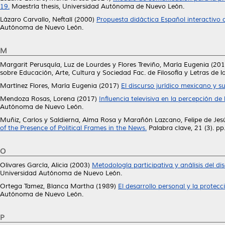
19.
Maestría thesis, Universidad Autónoma de Nuevo León.
Lázaro Carvallo, Neftalí
(2000)
Propuesta didáctica Español interactivo 
Autónoma de Nuevo León.
M
Margarit Perusquía, Luz de Lourdes
y
Flores Treviño, María Eugenia
(201
sobre Educación, Arte, Cultura y Sociedad Fac. de Filosofía y Letras de
Martínez Flores, María Eugenia
(2017)
El discurso jurídico mexicano y su
Mendoza Rosas, Lorena
(2017)
Influencia televisiva en la percepción de 
Autónoma de Nuevo León.
Muñiz, Carlos
y
Saldierna, Alma Rosa
y
Marañón Lazcano, Felipe de Jes
of the Presence of Political Frames in the News.
Palabra clave, 21 (3). p
O
Olivares García, Alicia
(2003)
Metodología participativa y análisis del di
Universidad Autónoma de Nuevo León.
Ortega Tamez, Blanca Martha
(1989)
El desarrollo personal y la prote
Autónoma de Nuevo León.
P