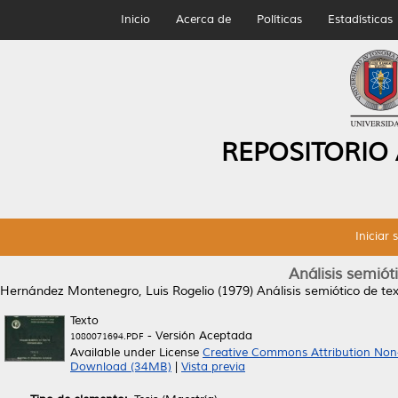
Inicio
Acerca de
Políticas
Estadísticas
REPOSITORIO
Iniciar 
Análisis semióti
Hernández Montenegro, Luis Rogelio
(1979)
Análisis semiótico de tex
Texto
- Versión Aceptada
1080071694.PDF
Available under License
Creative Commons Attribution Non
Download (34MB)
|
Vista previa