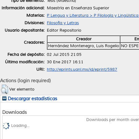
Tipo de elemento:
Tesis (Maestría)
Información adicional:
Maestría en Enseñanza Superior
Materias:
P Lengua y Literatura > P Filología y Lingüístic
Divisiones:
Filosofía y Letras
Usuario depositante:
Editor Repositorio
Creador
Em
Creadores:
Hernández Montenegro, Luis Rogelio
NO ESPE
Fecha del depósito:
02 Jul 2015 21:05
Última modificación:
30 Ene 2017 16:11
URI:
http://eprints.uanl.mx/id/eprint/5987
Actions (login required)
Ver elemento
Descargar estadísticas
Downloads
Downloads per month over
Loading...