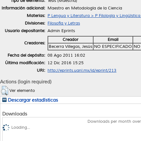
Tipo de elemento:
Tesis (Maestría)
Información adicional:
Maestro en Metodología de la Ciencia
Materias:
P Lengua y Literatura > P Filología y Lingüístic
Divisiones:
Filosofía y Letras
Usuario depositante:
Admin Eprints
Creador
Email
Creadores:
Becerra Villegas, Jesús
NO ESPECIFICADO
NO
Fecha del depósito:
08 Ago 2011 16:02
Última modificación:
12 Dic 2016 15:25
URI:
http://eprints.uanl.mx/id/eprint/213
Actions (login required)
Ver elemento
Descargar estadísticas
Downloads
Downloads per month over
Loading...