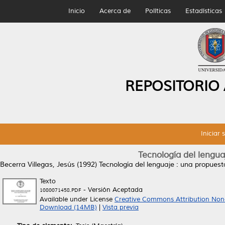
Inicio
Acerca de
Políticas
Estadísticas
REPOSITORIO
Iniciar 
Tecnología del lengu
Becerra Villegas, Jesús
(1992)
Tecnología del lenguaje : una propues
Texto
- Versión Aceptada
1080071458.PDF
Available under License
Creative Commons Attribution Non
Download (14MB)
|
Vista previa