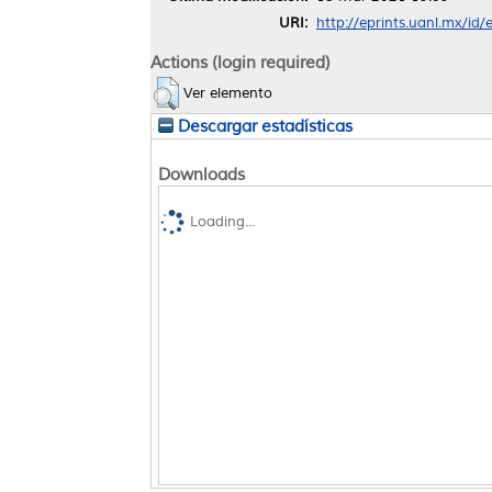
URI:
http://eprints.uanl.mx/id
Actions (login required)
Ver elemento
Descargar estadísticas
Downloads
Loading...