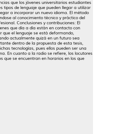
cias que los jóvenes universitarios estudiantes
 tipos de lenguaje que pueden llegar a utilizar
egar a incorporar un nuevo idioma. El método
ándose al conocimiento técnico y práctico del
esional. Conclusiones y contribuciones: El
venes que día a día están en contacto con
ir que el lenguaje se está deformando,
zando actualmente quizá en un futuro sea
ante dentro de la propuesta de esta tesis,
ichas tecnologías, pues ellos pueden ser una
 En cuanto a la radio se refiere, los locutores
os que se encuentran en horarios en los que