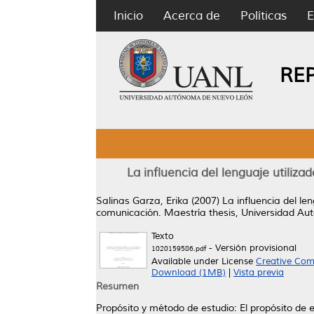
Inicio
Acerca de
Políticas
E
RE
La influencia del lenguaje utiliza
Salinas Garza, Erika
(2007)
La influencia del le
comunicación.
Maestría thesis, Universidad A
Texto
- Versión provisional
1020159586.pdf
Available under License
Creative Com
Download (1MB)
|
Vista previa
Resumen
Propósito y método de estudio: El propósito de e