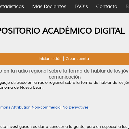
stadísticas
Más Recientes
FAQ's
Contacto
B
POSITORIO ACADÉMICO DIGITAL
Iniciar sesión
Crear cuenta
do en la radio regional sobre la forma de hablar de los jó
comunicación
nguaje utilizado en la radio regional sobre la forma de hablar de los j
utónoma de Nuevo León.
mons Attribution Non-commercial No Derivatives
.
sta investigación es dar a conocer a la gente, pero en especial a los 