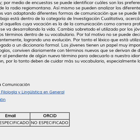
 por medio de encuestas se puede identificar cuáles son las preferen
e la radio regiomontana. Así mismo se pueden analizar los diferentes
los van adaptando diferentes formas de comunicación que se puede ll
rabajo está dentro de la categoría de Investigación Cualitativa, acerc
ial aquellos cuya vocación es la de la comunicación como carrera prof
 va desarrollando la vida. Cambia sobretodo el utilizado por los jó
s términos dentro de su vocabulario. Por tal motivo no se puede dec
temente, logrando una evolución. Por tanto el léxico que está utili
ado a un diccionario formal. Los jóvenes tienen un papel muy import
logías, conviven diariamente con términos nuevos que se derivan de d
al pendiente de algún nuevo término para adecuarlo a nuestro idioma.
ón, por lo tanto deben de cuidar más su vocabulario, especialmente l
la Comunicación
Filología y Lingüística en General
ión
Email
ORCID
ESPECIFICADO
NO ESPECIFICADO