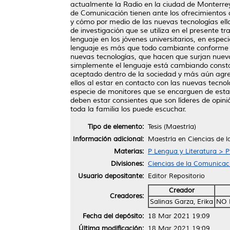
actualmente la Radio en la ciudad de Monterrey;
de Comunicación tienen ante los ofrecimientos d
y cómo por medio de las nuevas tecnologías el
de investigación que se utiliza en el presente t
lenguaje en los jóvenes universitarios, en espec
lenguaje es más que todo cambiante conforme se
nuevas tecnologías, que hacen que surjan nuevo
simplemente el lenguaje está cambiando constan
aceptado dentro de la sociedad y más aún agreg
ellos al estar en contacto con las nuevas tecno
especie de monitores que se encarguen de estar 
deben estar consientes que son líderes de opini
toda la familia los puede escuchar.
Tipo de elemento:
Tesis (Maestría)
Información adicional:
Maestría en Ciencias de 
Materias:
P Lengua y Literatura > P 
Divisiones:
Ciencias de la Comunicac
Usuario depositante:
Editor Repositorio
Creador
Creadores:
Salinas Garza, Erika
NO 
Fecha del depósito:
18 Mar 2021 19:09
Última modificación:
18 Mar 2021 19:09