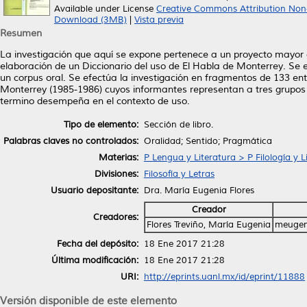
Available under License
Creative Commons Attribution Non
Download (3MB)
|
Vista previa
Resumen
La investigación que aquí se expone pertenece a un proyecto mayor 
elaboración de un Diccionario del uso de El Habla de Monterrey. Se
un corpus oral. Se efectúa la investigación en fragmentos de 133 entr
Monterrey (1985-1986) cuyos informantes representan a tres grupos 
termino desempeña en el contexto de uso.
Tipo de elemento:
Sección de libro.
Palabras claves no controlados:
Oralidad; Sentido; Pragmática
Materias:
P Lengua y Literatura > P Filología y L
Divisiones:
Filosofía y Letras
Usuario depositante:
Dra. María Eugenia Flores
Creador
Creadores:
Flores Treviño, María Eugenia
meugen
Fecha del depósito:
18 Ene 2017 21:28
Última modificación:
18 Ene 2017 21:28
URI:
http://eprints.uanl.mx/id/eprint/11888
Versión disponible de este elemento