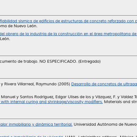
fiabilidad sísmica de edificios de estructuras de concreto reforzado con
noma de Nuevo León.
l del obrero de la industria de la construcción en el área metropolitana 
León.
umento de trabajo. NO ESPECIFICADO. (Entregado)
y
Rivera Villarreal, Raymundo
(2005)
Desarrollo de concretos de ultraa
é Manuel
y
Santos Rodríguez, Edgar Ulises de los
y
Vázquez, F.
y
Valdez 
with internal curing and shrinkage/viscosity modifiers.
Materials and str
lor inmobiliario y dinámica territorial.
Universidad Autónoma de Nuevo L