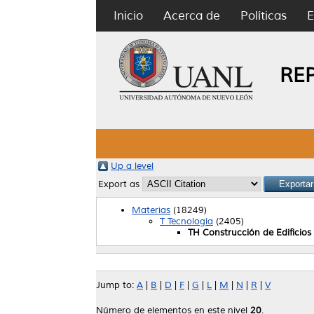
Inicio
Acerca de
Políticas
E
RE
Up a level
Export as
Materias
(18249)
T Tecnología
(2405)
TH Construcción de Edificios
Jump to:
A
|
B
|
D
|
F
|
G
|
L
|
M
|
N
|
R
|
V
Número de elementos en este nivel
20
.