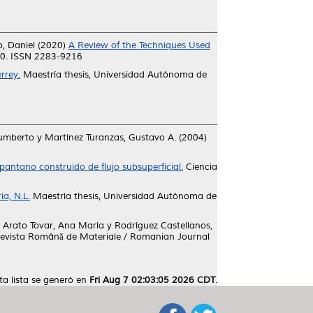
, Daniel
(2020)
A Review of the Techniques Used
80. ISSN 2283-9216
rrey.
Maestría thesis, Universidad Autónoma de
Humberto
y
Martínez Turanzas, Gustavo A.
(2004)
antano construido de flujo subsuperficial.
Ciencia
ia, N.L.
Maestría thesis, Universidad Autónoma de
y
Arato Tovar, Ana María
y
Rodríguez Castellanos,
evista Română de Materiale / Romanian Journal
ta lista se generó en
Fri Aug 7 02:03:05 2026 CDT
.