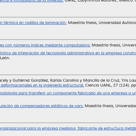
ntal e inmobiliaria de la vivienda.
UANL, Labýrinthos editores., México
 térmica en rodillos de laminación.
Maestría thesis, Universidad Autón
nes con números índices mediante computadora.
Maestría thesis, Unive
stico de integración de tecnología administrativa en la empresa constr
León.
acely
y
Gutiérrez González, Karlas Carolina
y
Mancilla de la Cruz, Yris La
eformacionales en la ingeniería estructural.
Ciencia UANL, 27 (124). p
todología para transferir un componente fabricado de una empresa a un
mulación de compensadores estáticos de vars.
Maestría thesis, Universi
organizacional para la empresa mediana, fabricante de estructura metáli