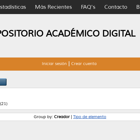
stadísticas
Más Recientes
FAQ's
Contacto
B
POSITORIO ACADÉMICO DIGITAL
Iniciar sesión
Crear cuenta
(21)
Group by:
Creador
|
Tipo de elemento