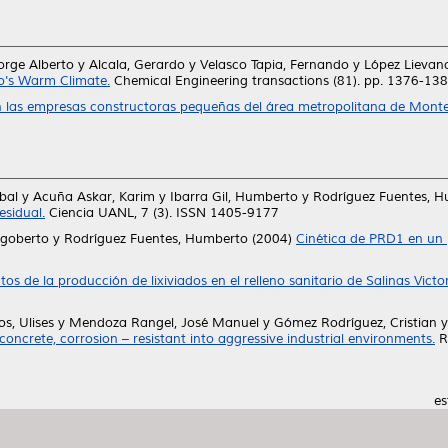
orge Alberto
y
Alcala, Gerardo
y
Velasco Tapia, Fernando
y
López Lievano
o's Warm Climate.
Chemical Engineering transactions (81). pp. 1376-13
n las empresas constructoras pequeñas del área metropolitana de Monte
bal
y
Acuña Askar, Karim
y
Ibarra Gil, Humberto
y
Rodríguez Fuentes, 
sidual.
Ciencia UANL, 7 (3). ISSN 1405-9177
igoberto
y
Rodríguez Fuentes, Humberto
(2004)
Cinética de PRD1 en un p
tos de la producción de lixiviados en el relleno sanitario de Salinas Victor
s, Ulises
y
Mendoza Rangel, José Manuel
y
Gómez Rodríguez, Cristian
oncrete, corrosion – resistant into aggressive industrial environments.
R
es