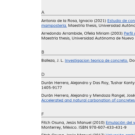
A
Antonio de la Rosa, Ignacio
(2021)
Estudio de con
mampostería.
Maestría thesis, Universidad Autó
Arredondo Arrambide, Ofelia Miriam
(2003)
Perfi
Maestría thesis, Universidad Autónoma de Nuevo 
B
Balleza, J. L.
Investigacion teorica de concreto.
Doc
D
Durán Herrera, Alejandro
y
Das Roy, Tushar Kanty
1405-9177
Durán Herrera, Alejandro
y
Mendoza Rangel, Jos
Accelerated and natural carbonation of concretes 
F
Fitch Osuna, Jesús Manuel
(2010)
Emulación del va
Monterrey, México. ISBN 978-607-433-431-9