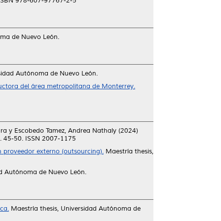
. ISBN 978-607-97767-2-5
oma de Nuevo León.
rsidad Autónoma de Nuevo León.
uctora del área metropolitana de Monterrey.
ura
y
Escobedo Tamez, Andrea Nathaly
(2024)
p. 45-50. ISSN 2007-1175
 proveedor externo (outsourcing).
Maestría thesis,
dad Autónoma de Nuevo León.
ca.
Maestría thesis, Universidad Autónoma de