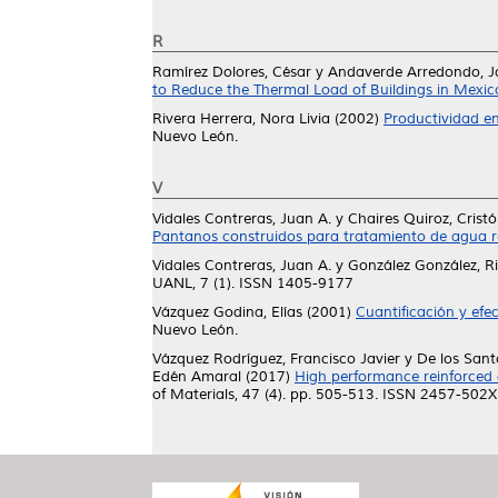
R
Ramírez Dolores, César
y
Andaverde Arredondo, J
to Reduce the Thermal Load of Buildings in Mexic
Rivera Herrera, Nora Livia
(2002)
Productividad e
Nuevo León.
V
Vidales Contreras, Juan A.
y
Chaires Quiroz, Cristó
Pantanos construidos para tratamiento de agua re
Vidales Contreras, Juan A.
y
González González, R
UANL, 7 (1). ISSN 1405-9177
Vázquez Godina, Elías
(2001)
Cuantificación y efec
Nuevo León.
Vázquez Rodríguez, Francisco Javier
y
De los Santo
Edén Amaral
(2017)
High performance reinforced c
of Materials, 47 (4). pp. 505-513. ISSN 2457-502X