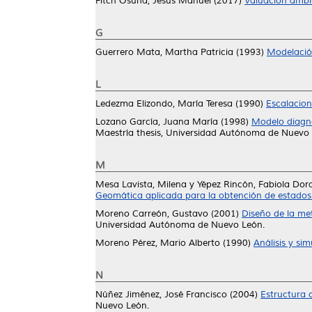
Fitch Osuna, Jesús Manuel
(2017)
Valuación ambie
G
Guerrero Mata, Martha Patricia
(1993)
Modelación
L
Ledezma Elizondo, María Teresa
(1990)
Escalacio
Lozano García, Juana María
(1998)
Modelo diagnó
Maestría thesis, Universidad Autónoma de Nuevo 
M
Mesa Lavista, Milena
y
Yépez Rincón, Fabiola Dor
Geomática aplicada para la obtención de estados d
Moreno Carreón, Gustavo
(2001)
Diseño de la me
Universidad Autónoma de Nuevo León.
Moreno Pérez, Mario Alberto
(1990)
Análisis y si
N
Núñez Jiménez, José Francisco
(2004)
Estructura 
Nuevo León.