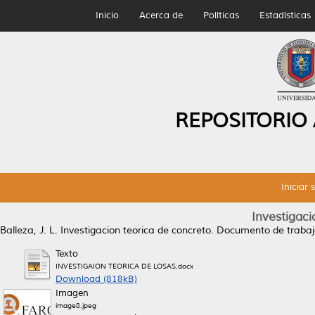
Inicio
Acerca de
Políticas
Estadísticas
REPOSITORIO
Iniciar 
Investigaci
Balleza, J. L.
Investigacion teorica de concreto.
Documento de trabaj
Texto
INVESTIGAION TEORICA DE LOSAS.docx
Download (818kB)
Imagen
image8.jpeg