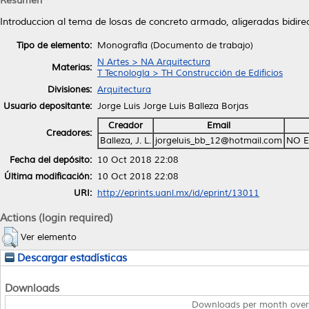
Resumen
Introduccion al tema de losas de concreto armado, aligeradas bidir
Tipo de elemento:
Monografía (Documento de trabajo)
N Artes > NA Arquitectura
Materias:
T Tecnología > TH Construcción de Edificios
Divisiones:
Arquitectura
Usuario depositante:
Jorge Luis Jorge Luis Balleza Borjas
Creador
Email
Creadores:
Balleza, J. L.
jorgeluis_bb_12@hotmail.com
NO E
Fecha del depósito:
10 Oct 2018 22:08
Última modificación:
10 Oct 2018 22:08
URI:
http://eprints.uanl.mx/id/eprint/13011
Actions (login required)
Ver elemento
Descargar estadísticas
Downloads
Downloads per month over