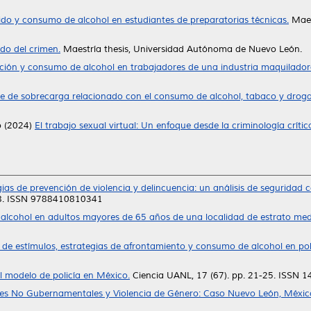
bido y consumo de alcohol en estudiantes de preparatorias técnicas.
Maes
do del crimen.
Maestría thesis, Universidad Autónoma de Nuevo León.
ción y consumo de alcohol en trabajadores de una industria maquilador
e de sobrecarga relacionado con el consumo de alcohol, tabaco y droga
o
(2024)
El trabajo sexual virtual: Un enfoque desde la criminología crític
gias de prevención de violencia y delincuencia: un análisis de seguridad 
-208. ISSN 9788410810341
alcohol en adultos mayores de 65 años de una localidad de estrato med
de estímulos, estrategias de afrontamiento y consumo de alcohol en po
el modelo de policía en México.
Ciencia UANL, 17 (67). pp. 21-25. ISSN 
es No Gubernamentales y Violencia de Género: Caso Nuevo León, Méxic