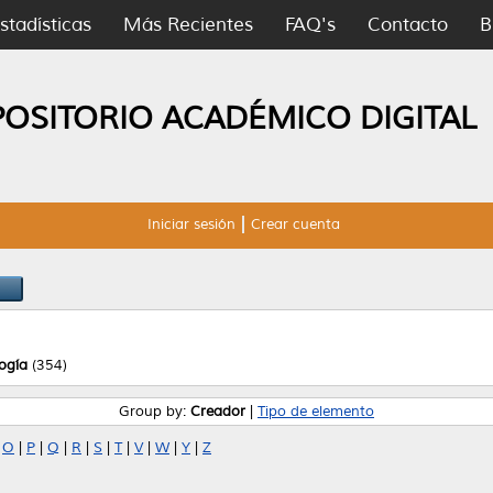
stadísticas
Más Recientes
FAQ's
Contacto
B
POSITORIO ACADÉMICO DIGITAL
Iniciar sesión
Crear cuenta
logía
(354)
Group by:
Creador
|
Tipo de elemento
|
O
|
P
|
Q
|
R
|
S
|
T
|
V
|
W
|
Y
|
Z