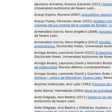
Apodaca Armenta, Rosario Eduardo
(2021)
Desarr
Universidad Autónoma de Nuevo León.
Araujo Espino, Roxana
(2007)
Autoestima relacio
Araujo Pulido, Fernando Javier
(2021)
Análisis cri
colonias del sur oriente de la ciudad de Torreón, C
Armendáriz García, Nora Angélica
(2006)
Autoesti
de Nuevo León.
Armendáriz García, Nora Angélica
(2012)
Modelo e
universitarios.
Doctorado thesis, Universidad Aut
Arriaga Ávalos, Leonardo David
(2022)
El diagnós
Doctorado thesis, Universidad Autónoma de Nuev
Arriaga Ávalos, Leonardo David
y
Montaño Borboa
de inseguridad.
Revista dilemas contemporáneos: edu
Arriaga Ávalos, Leonardo David
y
Quintero Ávila,
antiguo”, centro de Monterrey, Nuevo León.
Revist
Avantes Valenzuela, Ana Lylia
(1992)
Factores de 
Avila Alpirez, Hermelinda
(2004)
Nivel de activida
Avila Delgado, Ana Beatriz
(2011)
Violencia de gé
Autónoma de Nuevo León.
Avila Delgado, Ana Beatriz
y
D’Andrea, Gustavo
y
alteraciones en salud mental en adolescentes infra