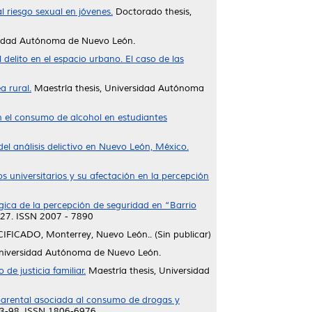
 riesgo sexual en jóvenes.
Doctorado thesis,
sidad Autónoma de Nuevo León.
delito en el espacio urbano. El caso de las
a rural.
Maestría thesis, Universidad Autónoma
en el consumo de alcohol en estudiantes
del análisis delictivo en Nuevo León, México.
os universitarios y su afectación en la percepción
gica de la percepción de seguridad en “Barrio
1-27. ISSN 2007 - 7890
FICADO, Monterrey, Nuevo León.. (Sin publicar)
Universidad Autónoma de Nuevo León.
e justicia familiar.
Maestría thesis, Universidad
parental asociada al consumo de drogas y
93-98. ISSN 1806-6976