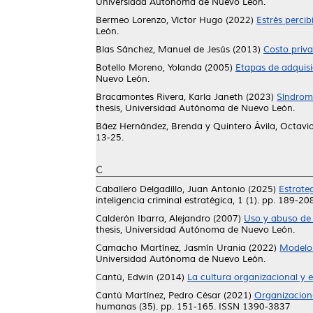
Universidad Autónoma de Nuevo León.
Bermeo Lorenzo, Víctor Hugo
(2022)
Estrés perci
León.
Blas Sánchez, Manuel de Jesús
(2013)
Costo priva
Botello Moreno, Yolanda
(2005)
Etapas de adquisi
Nuevo León.
Bracamontes Rivera, Karla Janeth
(2023)
Síndrom
thesis, Universidad Autónoma de Nuevo León.
Báez Hernández, Brenda
y
Quintero Ávila, Octavi
13-25.
C
Caballero Delgadillo, Juan Antonio
(2025)
Estrate
inteligencia criminal estratégica, 1 (1). pp. 189
Calderón Ibarra, Alejandro
(2007)
Uso y abuso de 
thesis, Universidad Autónoma de Nuevo León.
Camacho Martínez, Jasmín Urania
(2022)
Modelo 
Universidad Autónoma de Nuevo León.
Cantú, Edwin
(2014)
La cultura organizacional y 
Cantú Martínez, Pedro César
(2021)
Organizacion
humanas (35). pp. 151-165. ISSN 1390-3837