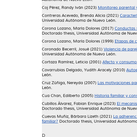
Coj Pérez, Randy Iván
(2023)
Monitoreo parental y
Contreras Acevedo, Brenda Alicia
(2021)
Caracter
Universidad Autónoma de Nuevo León.
Corona Lozano, María Dolores
(2017)
Conductas s
Doctorado thesis, Universidad Autónoma de Nuev
Corona Lozano, María Dolores
(1999)
Etapas de c
Coronado Becerril, Josué
(2021)
Violencia de pare
Universidad Autónoma de Nuevo León.
Cortaza Ramírez, Leticia
(2001)
Afecto y consumo 
Covarrubias Delgado, Yudith Aracely
(2010)
Autoe
León.
Cruz Zúñiga, Nereyda
(2007)
Las motivaciones par
León.
Cua Chan, Edilberto
(2005)
Historia familiar y co
Cubillos Álvarez, Fabian Enrique
(2023)
El mecanis
Doctorado thesis, Universidad Autónoma de Nuev
Cuevas Muñiz, Bárbara Lizeth
(2021)
La adherenc
familiar?
Doctorado thesis, Universidad Autónom
D