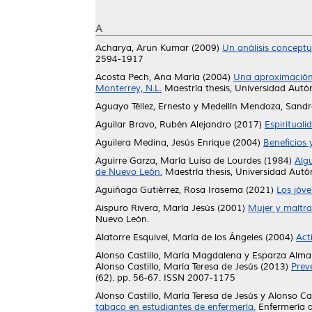
A
Acharya, Arun Kumar
(2009)
Un análisis conceptua
2594-1917
Acosta Pech, Ana María
(2004)
Una aproximación 
Monterrey, N.L.
Maestría thesis, Universidad Aut
Aguayo Téllez, Ernesto
y
Medellín Mendoza, Sandr
Aguilar Bravo, Rubén Alejandro
(2017)
Espiritual
Aguilera Medina, Jesús Enrique
(2004)
Beneficios 
Aguirre Garza, María Luisa de Lourdes
(1984)
Algu
de Nuevo León.
Maestría thesis, Universidad Aut
Aguiñaga Gutiérrez, Rosa Irasema
(2021)
Los jóve
Aispuro Rivera, María Jesús
(2001)
Mujer y maltrat
Nuevo León.
Alatorre Esquivel, María de los Ángeles
(2004)
Act
Alonso Castillo, María Magdalena
y
Esparza Alma
Alonso Castillo, María Teresa de Jesús
(2013)
Prev
(62). pp. 56-67. ISSN 2007-1175
Alonso Castillo, María Teresa de Jesús
y
Alonso Cas
tabaco en estudiantes de enfermería.
Enfermería a