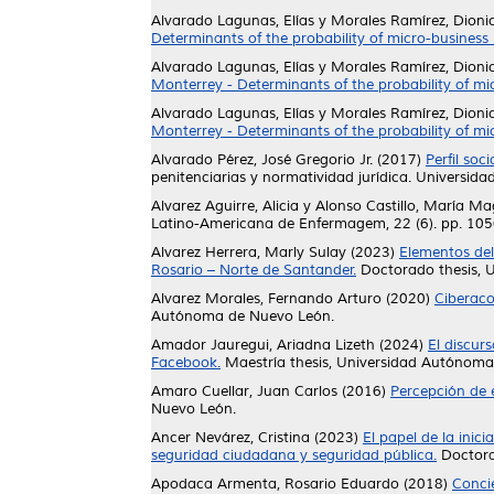
Alvarado Lagunas, Elías
y
Morales Ramírez, Dioni
Determinants of the probability of micro-business
Alvarado Lagunas, Elías
y
Morales Ramírez, Dioni
Monterrey - Determinants of the probability of mi
Alvarado Lagunas, Elías
y
Morales Ramírez, Dioni
Monterrey - Determinants of the probability of mi
Alvarado Pérez, José Gregorio Jr.
(2017)
Perfil so
penitenciarias y normatividad jurídica. Univer
Alvarez Aguirre, Alicia
y
Alonso Castillo, María M
Latino-Americana de Enfermagem, 22 (6). pp. 10
Alvarez Herrera, Marly Sulay
(2023)
Elementos del
Rosario – Norte de Santander.
Doctorado thesis, 
Alvarez Morales, Fernando Arturo
(2020)
Ciberaco
Autónoma de Nuevo León.
Amador Jauregui, Ariadna Lizeth
(2024)
El discur
Facebook.
Maestría thesis, Universidad Autónoma
Amaro Cuellar, Juan Carlos
(2016)
Percepción de 
Nuevo León.
Ancer Nevárez, Cristina
(2023)
El papel de la inic
seguridad ciudadana y seguridad pública.
Doctora
Apodaca Armenta, Rosario Eduardo
(2018)
Concie