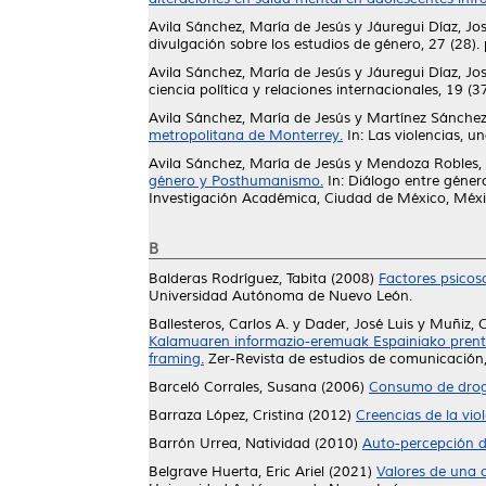
Avila Sánchez, María de Jesús
y
Jáuregui Díaz, Jo
divulgación sobre los estudios de género, 27 (28).
Avila Sánchez, María de Jesús
y
Jáuregui Díaz, Jo
ciencia política y relaciones internacionales, 19 (37
Avila Sánchez, María de Jesús
y
Martínez Sánchez
metropolitana de Monterrey.
In: Las violencias, 
Avila Sánchez, María de Jesús
y
Mendoza Robles, 
género y Posthumanismo.
In: Diálogo entre géneros
Investigación Académica, Ciudad de México, Méx
B
Balderas Rodríguez, Tabita
(2008)
Factores psicoso
Universidad Autónoma de Nuevo León.
Ballesteros, Carlos A.
y
Dader, José Luis
y
Muñiz, C
Kalamuaren informazio-eremuak Espainiako prentsan
framing.
Zer-Revista de estudios de comunicación,
Barceló Corrales, Susana
(2006)
Consumo de droga
Barraza López, Cristina
(2012)
Creencias de la vio
Barrón Urrea, Natividad
(2010)
Auto-percepción d
Belgrave Huerta, Eric Ariel
(2021)
Valores de una c