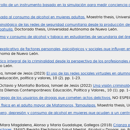
ollo de un instrumento basado en la simulación para medir conciencia al
nada al consumo de alcohol en mujeres adultas.
Maestría thesis, Univer
minológico de las redes de seguridad comunitaria desde la producción del 
oahuila.
Doctorado thesis, Universidad Autónoma de Nuevo León.
ma y consumo de alcohol y tabaco en estudiantes de secundaria del áre
xplicativo de factores personales, psicológicos y sociales que influyen 
ónoma de Nuevo León.
tico integral de la criminalidad desde la perspectiva de los profesionales 
o León.
, Ismael de Jesús
(2023)
El uso de las redes sociales virtuales en alumn
cación, política y valores, 10 (2). pp. 1-23.
 Octavio
y
Montaño Borboa, Ismael de Jesús
(2022)
Una visión criminoló
a Dilemas Contemporáneos: Educación, Política y Valores., 10 (1). pp. 
riesgo de los usuarios de drogas que cometen actos delictivos.
NO ESPECI
d física en el adulto mayor de Matamoros, Tamaulipas.
Maestría thesis, 
nero, depresión y consumo de alcohol en mujeres que acuden a un centro d
Mara Magdalena, Alonso
y
Maria Guadalupe, Gallegos
(2018)
Crianza 
ctores.
SMAD Revista Electrónica Salud Mental, Alcohol y Drogas. pp. 