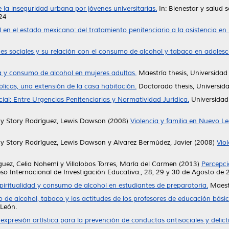
 la inseguridad urbana por jóvenes universitarias.
In: Bienestar y salud
24
 en el estado mexicano: del tratamiento penitenciario a la asistencia en l
es sociales y su relación con el consumo de alcohol y tabaco en adolesc
ca y consumo de alcohol en mujeres adultas.
Maestría thesis, Universida
blicas, una extensión de la casa habitación.
Doctorado thesis, Universi
cial: Entre Urgencias Penitenciarias y Normatividad Jurídica.
Universidad
y
Story Rodríguez, Lewis Dawson
(2008)
Violencia y familia en Nuevo Le
y
Story Rodríguez, Lewis Dawson
y
Alvarez Bermúdez, Javier
(2008)
Viol
uez, Celia Nohemí
y
Villalobos Torres, María del Carmen
(2013)
Percepci
eso Internacional de Investigación Educativa., 28, 29 y 30 de Agosto de 
spiritualidad y consumo de alcohol en estudiantes de preparatoria.
Maestr
de alcohol, tabaco y las actitudes de los profesores de educación bási
León.
expresión artística para la prevención de conductas antisociales y delict