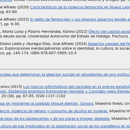
sé Alfredo
(2020)
Características de la violencia feminicida en Nuevo Le
 pp. 63-90.
sé Alfredo
(2023)
El delito de feminicidio y sus diversos aspectos legales
). pp. 9-30.
, María Luisa
y
Pizarro Hernández, Karina
(2022)
Efecto del capital soci
una deuda social. Universidad Autónoma del Estado de Hidalgo, Pachuc
Diana Leslie
y
Jáuregui Díaz, José Alfredo
(2024)
Aspectos Legales del Fe
: Exploraciones inerdisciplinarias sobre la identidad, la cultura, la soci
ico, pp. 145-174. ISBN 978-607-5905-10-5
ciales que determinan la ideación suicida en estudiantes de una instituc
arlos
(2015)
Los marcos informativos del cannabis en la prensa española
. Ebidentzia enpirikoa framingaren teoriatik = Cannabis news frames in
 20 (38). pp. 67-85. ISSN 1137-1102
s en migrantes al poblado Miguel Alemán, Sonora.
Maestría thesis, U
lencia, violencia de género y consumo de alcohol en mujeres.
Maestría th
el peso de los adolescentes y de sus pares e imagen deseada.
Maestría t
ultura de paz implicados en la adaptación social de los pandilleros en la