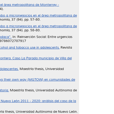
el área metropolitana de Monterrey -
4).
obo a micronegocios en el área metropolitana de
omía, 37 (94). pp. 57-80.
obo a micronegocios en el área metropolitana de
omía, 37 (94). pp. 58-80.
podaca”.
In: Reinserción Social: Entre urgencias
BN 9786072707917
alcohol and tobacco use in adolescents.
Revista
rontera. Caso La Parada municipio de Villa del
dolescentes.
Maestría thesis, Universidad
going their own way (MGTOW) en comunidades de
toria.
Maestría thesis, Universidad Autónoma de
 Nuevo León 2011 - 2020: análisis del caso de la
ía thesis, Universidad Autónoma de Nuevo León.