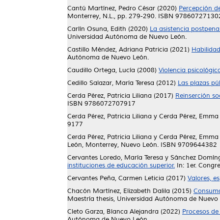
Cantú Martínez, Pedro César
(2020)
Percepción de
Monterrey, N.L., pp. 279-290. ISBN 97860727130
Carlín Osuna, Edith
(2020)
La asistencia postpenal
Universidad Autónoma de Nuevo León.
Castillo Méndez, Adriana Patricia
(2021)
Habilidad
Autónoma de Nuevo León.
Caudillo Ortega, Lucía
(2008)
Violencia psicológi
Cedillo Salazar, María Teresa
(2012)
Las plazas pú
Cerda Pérez, Patricia Liliana
(2017)
Reinserción so
ISBN 9786072707917
Cerda Pérez, Patricia Liliana
y
Cerda Pérez, Emma
9177
Cerda Pérez, Patricia Liliana
y
Cerda Pérez, Emma
León, Monterrey, Nuevo León. ISBN 9709644382
Cervantes Loredo, María Teresa
y
Sánchez Domíng
instituciones de educación superior.
In: 1er. Congr
Cervantes Peña, Carmen Leticia
(2017)
Valores, e
Chacón Martínez, Elizabeth Dalila
(2015)
Consumo 
Maestría thesis, Universidad Autónoma de Nuevo 
Cleto Garza, Blanca Alejandra
(2022)
Procesos de 
Autónoma de Nuevo León.