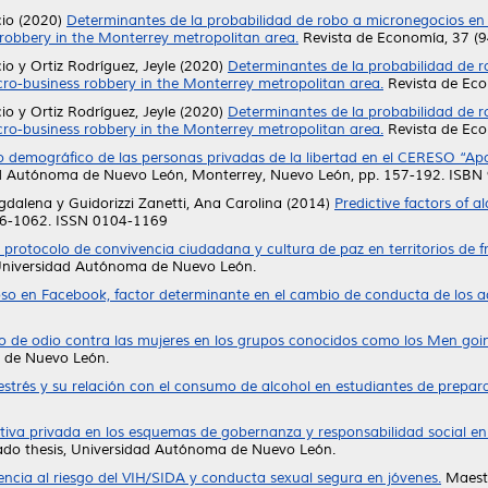
cio
(2020)
Determinantes de la probabilidad de robo a micronegocios en 
 robbery in the Monterrey metropolitan area.
Revista de Economía, 37 (9
cio
y
Ortiz Rodríguez, Jeyle
(2020)
Determinantes de la probabilidad de r
cro-business robbery in the Monterrey metropolitan area.
Revista de Econ
cio
y
Ortiz Rodríguez, Jeyle
(2020)
Determinantes de la probabilidad de r
cro-business robbery in the Monterrey metropolitan area.
Revista de Econ
cio demográfico de las personas privadas de la libertad en el CERESO “A
sidad Autónoma de Nuevo León, Monterrey, Nuevo León, pp. 157-192. IS
agdalena
y
Guidorizzi Zanetti, Ana Carolina
(2014)
Predictive factors of 
56-1062. ISSN 0104-1169
 protocolo de convivencia ciudadana y cultura de paz en territorios de f
Universidad Autónoma de Nuevo León.
so en Facebook, factor determinante en el cambio de conducta de los a
so de odio contra las mujeres en los grupos conocidos como los Men 
 de Nuevo León.
estrés y su relación con el consumo de alcohol en estudiantes de prepara
iativa privada en los esquemas de gobernanza y responsabilidad social en
do thesis, Universidad Autónoma de Nuevo León.
ncia al riesgo del VIH/SIDA y conducta sexual segura en jóvenes.
Maestr