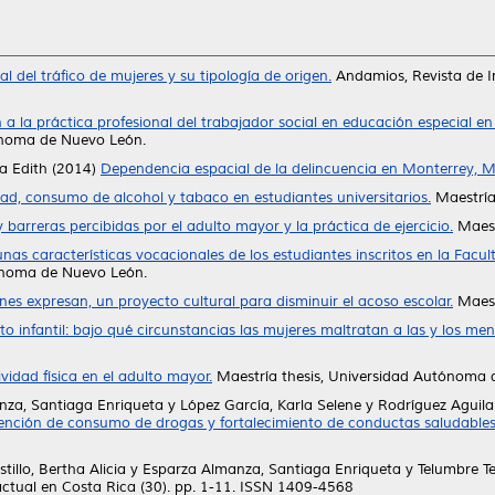
l del tráfico de mujeres y su tipología de origen.
Andamios, Revista de In
a la práctica profesional del trabajador social en educación especial e
ónoma de Nuevo León.
a Edith
(2014)
Dependencia espacial de la delincuencia en Monterrey, M
idad, consumo de alcohol y tabaco en estudiantes universitarios.
Maestría
y barreras percibidas por el adulto mayor y la práctica de ejercicio.
Maest
nas características vocacionales de los estudiantes inscritos en la Fac
ónoma de Nuevo León.
nes expresan, un proyecto cultural para disminuir el acoso escolar.
Maest
o infantil: bajo qué circunstancias las mujeres maltratan a las y los men
ividad física en el adulto mayor.
Maestría thesis, Universidad Autónoma 
nza, Santiaga Enriqueta
y
López García, Karla Selene
y
Rodríguez Aguila
ención de consumo de drogas y fortalecimiento de conductas saludables 
tillo, Bertha Alicia
y
Esparza Almanza, Santiaga Enriqueta
y
Telumbre Te
ctual en Costa Rica (30). pp. 1-11. ISSN 1409-4568