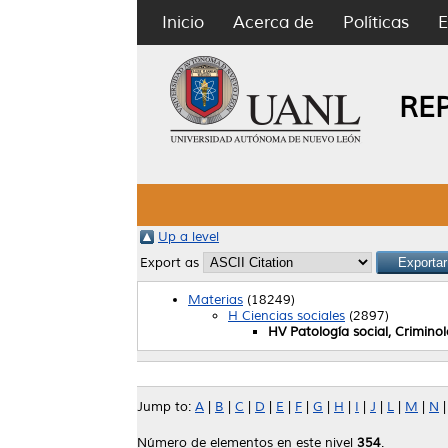
Inicio
Acerca de
Políticas
E
RE
Up a level
Export as
Materias
(18249)
H Ciencias sociales
(2897)
HV Patología social, Crimino
Jump to:
A
|
B
|
C
|
D
|
E
|
F
|
G
|
H
|
I
|
J
|
L
|
M
|
N
Número de elementos en este nivel
354
.