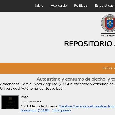
Inicio
Acerca de
Políticas
Estadísticas
REPOSITORIO
Iniciar 
Autoestima y consumo de alcohol y ta
Armendáriz García, Nora Angélica
(2006)
Autoestima y consumo de al
Universidad Autónoma de Nuevo León.
Texto
1020154540.PDF
Available under License
Creative Commons Attribution Non
Download (11MB)
|
Vista previa