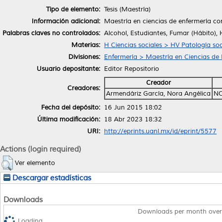
Tipo de elemento:
Tesis (Maestría)
Información adicional:
Maestría en ciencias de enfermería co
Palabras claves no controlados:
Alcohol, Estudiantes, Fumar (Hábito),
Materias:
H Ciencias sociales > HV Patología soc
Divisiones:
Enfermería > Maestría en Ciencias de
Usuario depositante:
Editor Repositorio
Creador
Creadores:
Armendáriz García, Nora Angélica
NO
Fecha del depósito:
16 Jun 2015 18:02
Última modificación:
18 Abr 2023 18:32
URI:
http://eprints.uanl.mx/id/eprint/5577
Actions (login required)
Ver elemento
Descargar estadísticas
Downloads
Downloads per month over
Loading...