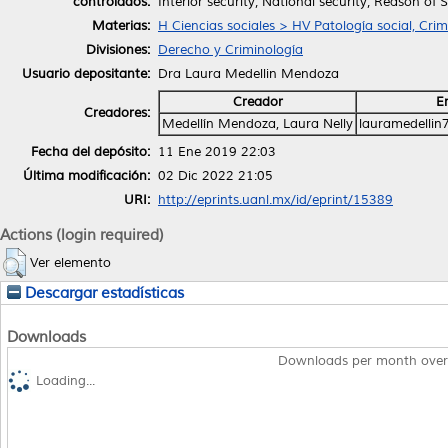
controlados:
Interior security; National security; Reason of 
Materias:
H Ciencias sociales > HV Patología social, Crim
Divisiones:
Derecho y Criminología
Usuario depositante:
Dra Laura Medellin Mendoza
Creador
E
Creadores:
Medellín Mendoza, Laura Nelly
lauramedelli
Fecha del depósito:
11 Ene 2019 22:03
Última modificación:
02 Dic 2022 21:05
URI:
http://eprints.uanl.mx/id/eprint/15389
Actions (login required)
Ver elemento
Descargar estadísticas
Downloads
Downloads per month over
Loading...