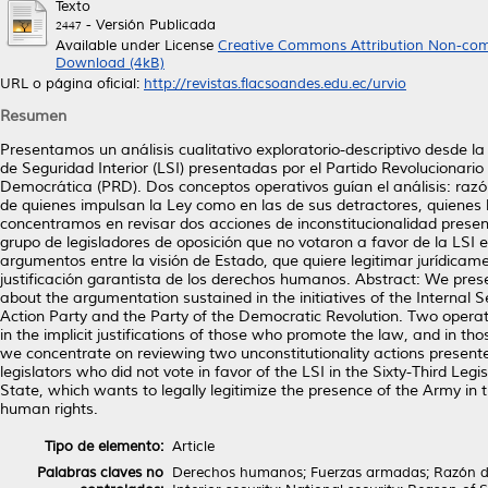
Texto
- Versión Publicada
2447
Available under License
Creative Commons Attribution Non-com
Download (4kB)
URL o página oficial:
http://revistas.flacsoandes.edu.ec/urvio
Resumen
Presentamos un análisis cualitativo exploratorio-descriptivo desde la
de Seguridad Interior (LSI) presentadas por el Partido Revolucionario I
Democrática (PRD). Dos conceptos operativos guían el análisis: razó
de quienes impulsan la Ley como en las de sus detractores, quienes l
concentramos en revisar dos acciones de inconstitucionalidad pres
grupo de legisladores de oposición que no votaron a favor de la LSI 
argumentos entre la visión de Estado, que quiere legitimar jurídicamen
justificación garantista de los derechos humanos. Abstract: We presen
about the argumentation sustained in the initiatives of the Internal S
Action Party and the Party of the Democratic Revolution. Two operat
in the implicit justifications of those who promote the law, and in those
we concentrate on reviewing two unconstitutionality actions presen
legislators who did not vote in favor of the LSI in the Sixty-Third Le
State, which wants to legally legitimize the presence of the Army in 
human rights.
Tipo de elemento:
Article
Palabras claves no
Derechos humanos; Fuerzas armadas; Razón de 