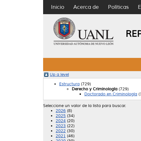
Inicio
Acerca de
Políticas
E
RE
Up a level
Estructura
(729)
Derecho y Criminología
(729)
Doctorado en Criminología
(
Seleccione un valor de la lista para buscar.
2026
(8)
2025
(34)
2024
(20)
2023
(22)
2022
(30)
2021
(46)