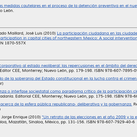
las medidas cautelares en el proceso de la detención preventiva en el nu
o León.
ado Maillard, José Luis
(2010)
La participación ciudadana en las ciudad
participation in capital cities of northeastern Mexico: A social intervent
ISSN 1870-557X
corporativo al estado neoliberal: las repercusiones en el ámbito del dere
a. Editor CEE, Monterrey; Nuevo León, pp. 179-198. ISBN 978-607-7895-0
do de la soberania del Estado constitucional en la lucha contra el crime
r)
za o interfase sociestatal como paradigma crítico de la participación
dadanía. Editorial CEE, Monterrey; Nuevo León, pp. 175-198. ISBN 978-
 acerca de la esfera pública republicana- deliberativa y la gobernanza.
Re
)
, Jorge Enrique
(2010)
"Un retrato de las elecciones en el año 2009 y la 
loa, Mazatlán, Sinaloa, México, pp. 131-156. ISBN 978-607-7929-40-6