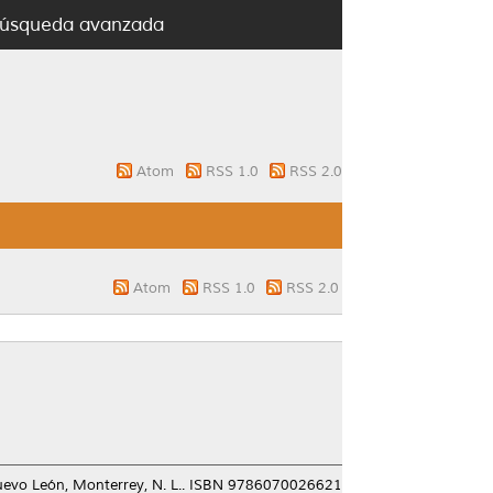
úsqueda avanzada
Atom
RSS 1.0
RSS 2.0
Atom
RSS 1.0
RSS 2.0
uevo León, Monterrey, N. L.. ISBN 9786070026621