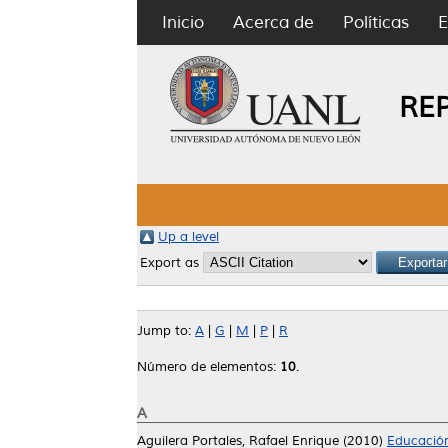
Inicio
Acerca de
Políticas
E
RE
Up a level
Export as
Jump to:
A
|
G
|
M
|
P
|
R
Número de elementos:
10
.
A
Aguilera Portales, Rafael Enrique
(2010)
Educación