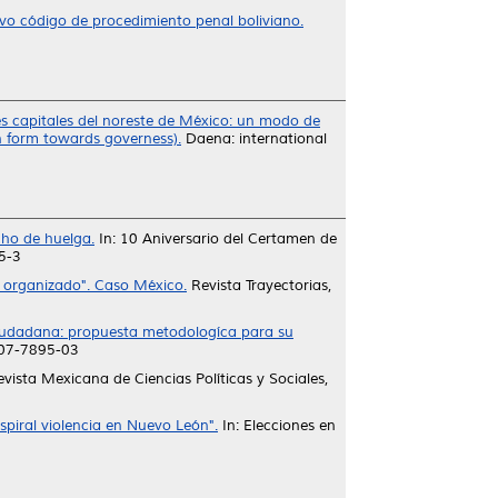
evo código de procedimiento penal boliviano.
es capitales del noreste de México: un modo de
ion form towards governess).
Daena: international
cho de huelga.
In: 10 Aniversario del Certamen de
5-3
n organizado". Caso México.
Revista Trayectorias,
 ciudadana: propuesta metodologíca para su
607-7895-03
vista Mexicana de Ciencias Políticas y Sociales,
espiral violencia en Nuevo León".
In: Elecciones en