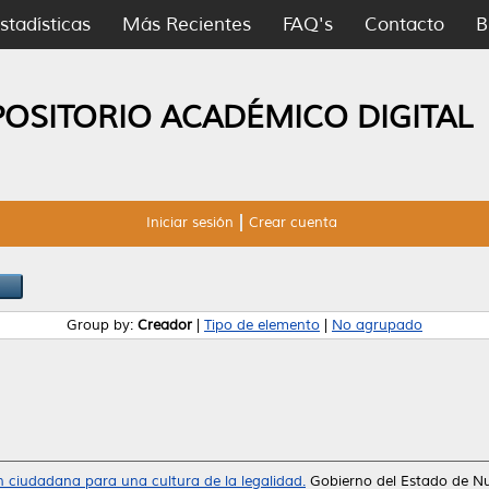
stadísticas
Más Recientes
FAQ's
Contacto
B
POSITORIO ACADÉMICO DIGITAL
Iniciar sesión
Crear cuenta
Group by:
Creador
|
Tipo de elemento
|
No agrupado
 ciudadana para una cultura de la legalidad.
Gobierno del Estado de N