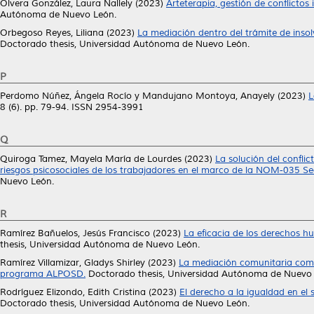
Olvera González, Laura Nallely
(2023)
Arteterapia, gestión de conflictos
Autónoma de Nuevo León.
Orbegoso Reyes, Liliana
(2023)
La mediación dentro del trámite de inso
Doctorado thesis, Universidad Autónoma de Nuevo León.
P
Perdomo Núñez, Ángela Rocío
y
Mandujano Montoya, Anayely
(2023)
L
8 (6). pp. 79-94. ISSN 2954-3991
Q
Quiroga Tamez, Mayela María de Lourdes
(2023)
La solución del conflic
riesgos psicosociales de los trabajadores en el marco de la NOM-035 Secr
Nuevo León.
R
Ramírez Bañuelos, Jesús Francisco
(2023)
La eficacia de los derechos h
thesis, Universidad Autónoma de Nuevo León.
Ramírez Villamizar, Gladys Shirley
(2023)
La mediación comunitaria como 
programa ALPOSD.
Doctorado thesis, Universidad Autónoma de Nuevo
Rodríguez Elizondo, Edith Cristina
(2023)
El derecho a la igualdad en el s
Doctorado thesis, Universidad Autónoma de Nuevo León.