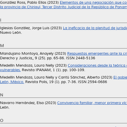
González Ross, Pablo Elías
(2023)
Elementos de una negociación que con
la provincia de Chiriquí, Tercer Distrito Judicial de la República de Pana
I
Iglesias González, Jorge Luis
(2023)
La ineficacia de la plenitud de juris
Nuevo León.
M
Mandujano Montoya, Anayely
(2023)
Respuestas emergentes ante la cri
Derecho y Justicia,, 9 (25). pp. 65-86. ISSN 2448-5136
Medellín Mendoza, Laura Nelly
(2023)
Consideraciones desde la teórica 
vulnerables.
Revista IPANAM, 1 (1). pp. 100-109.
Medellín Mendoza, Laura Nelly
y
Cantú Sánchez, Alberto
(2023)
El gobi
León, México.
Revista Polis, 19 (1). pp. 7-36. ISSN 2594-0686
N
Navarro Hernández, Elsa
(2023)
Convivencia familiar, menor primera víc
León.
O