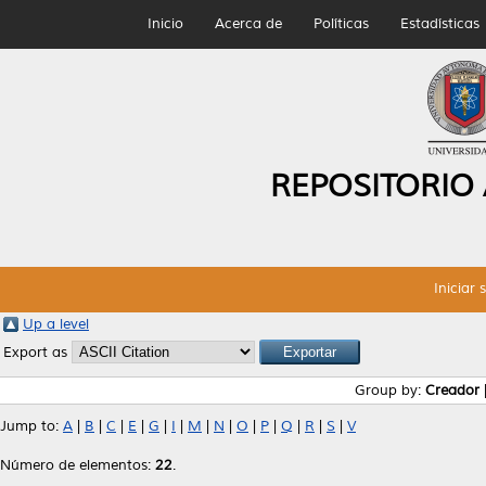
Inicio
Acerca de
Políticas
Estadísticas
REPOSITORIO
Iniciar 
Up a level
Export as
Group by:
Creador
Jump to:
A
|
B
|
C
|
E
|
G
|
I
|
M
|
N
|
O
|
P
|
Q
|
R
|
S
|
V
Número de elementos:
22
.