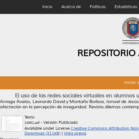
Inicio
Acerca de
Políticas
Estadísticas
REPOSITORIO
Iniciar 
El uso de las redes sociales virtuales en alumnos u
Arriaga Ávalos, Leonardo David
y
Montaño Borboa, Ismael de Jesús
afectación en la percepción de inseguridad.
Revista dilemas contempor
Texto
- Versión Publicada
24952.pdf
Available under License
Creative Commons Attribution Non
Download (311kB)
|
Vista previa