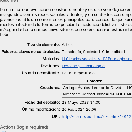
Resumen
La criminalidad evoluciona constantemente y esto se ve reflejado e
inseguridad son las redes sociales virtuales, y en contextos contem
jóvenes las utilizan como medios principales para conocer lo que suc
medios, afectando la forma de percibir la incidencia delictiva. Este es
in/seguridad en alumnos universitarios que se encuentran estudiant
León.
Tipo de elemento:
Article
Palabras claves no controlados:
Tecnología, Sociedad, Criminalidad
Materias:
H Ciencias sociales > HV Patología soc
Divisiones:
Derecho y Criminología
Usuario depositante:
Editor Repositorio
Creador
Creadores:
Arriaga Ávalos, Leonardo David
NO
Montaño Borboa, Ismael de Jesús
NO
Fecha del depósito:
28 Mayo 2023 14:00
Última modificación:
20 Feb 2024 20:06
URI:
http://eprints.uanl.mx/id/eprint/24952
Actions (login required)