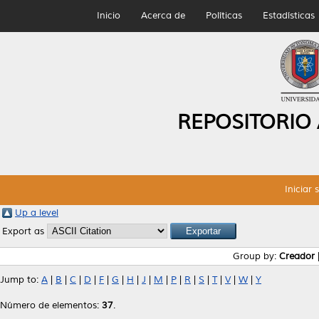
Inicio
Acerca de
Políticas
Estadísticas
REPOSITORIO
Iniciar 
Up a level
Export as
Group by:
Creador
Jump to:
A
|
B
|
C
|
D
|
F
|
G
|
H
|
J
|
M
|
P
|
R
|
S
|
T
|
V
|
W
|
Y
Número de elementos:
37
.