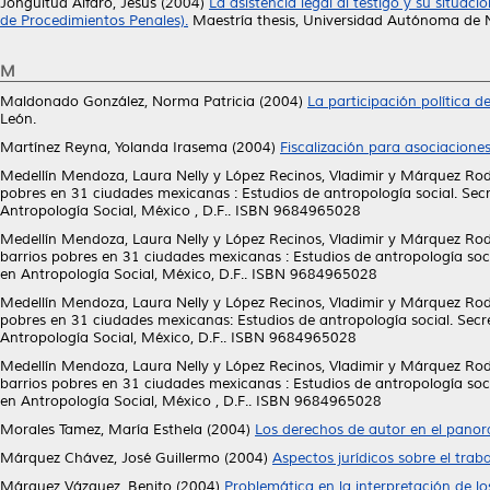
Jonguitud Alfaro, Jesús
(2004)
La asistencia legal al testigo y su situaci
de Procedimientos Penales).
Maestría thesis, Universidad Autónoma de 
M
Maldonado González, Norma Patricia
(2004)
La participación política de
León.
Martínez Reyna, Yolanda Irasema
(2004)
Fiscalización para asociaciones 
Medellín Mendoza, Laura Nelly
y
López Recinos, Vladimir
y
Márquez Rodr
pobres en 31 ciudades mexicanas : Estudios de antropología social. Secr
Antropología Social, México , D.F.. ISBN 9684965028
Medellín Mendoza, Laura Nelly
y
López Recinos, Vladimir
y
Márquez Rodr
barrios pobres en 31 ciudades mexicanas : Estudios de antropología soci
en Antropología Social, México, D.F.. ISBN 9684965028
Medellín Mendoza, Laura Nelly
y
López Recinos, Vladimir
y
Márquez Rodr
pobres en 31 ciudades mexicanas: Estudios de antropología social. Secre
Antropología Social, México, D.F.. ISBN 9684965028
Medellín Mendoza, Laura Nelly
y
López Recinos, Vladimir
y
Márquez Rodr
barrios pobres en 31 ciudades mexicanas : Estudios de antropología soci
en Antropología Social, México , D.F.. ISBN 9684965028
Morales Tamez, María Esthela
(2004)
Los derechos de autor en el panor
Márquez Chávez, José Guillermo
(2004)
Aspectos jurídicos sobre el tra
Márquez Vázquez, Benito
(2004)
Problemática en la interpretación de lo