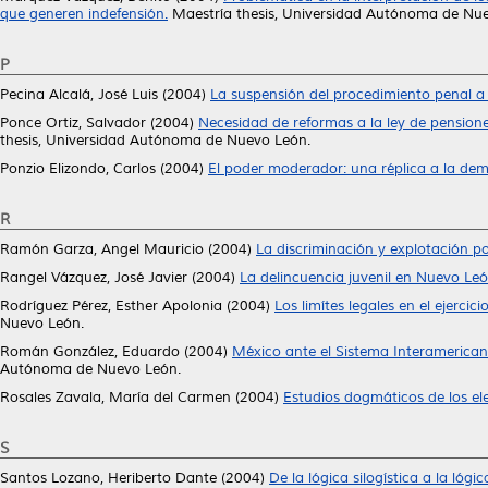
que generen indefensión.
Maestría thesis, Universidad Autónoma de Nu
P
Pecina Alcalá, José Luis
(2004)
La suspensión del procedimiento penal a
Ponce Ortiz, Salvador
(2004)
Necesidad de reformas a la ley de pensione
thesis, Universidad Autónoma de Nuevo León.
Ponzio Elizondo, Carlos
(2004)
El poder moderador: una réplica a la dem
R
Ramón Garza, Angel Mauricio
(2004)
La discriminación y explotación po
Rangel Vázquez, José Javier
(2004)
La delincuencia juvenil en Nuevo Leó
Rodríguez Pérez, Esther Apolonia
(2004)
Los limítes legales en el ejerci
Nuevo León.
Román González, Eduardo
(2004)
México ante el Sistema Interamerica
Autónoma de Nuevo León.
Rosales Zavala, María del Carmen
(2004)
Estudios dogmáticos de los ele
S
Santos Lozano, Heriberto Dante
(2004)
De la lógica silogística a la lógic