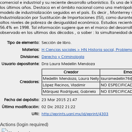
comercial e industrial y su reciente desarrollo urbanístico. Es una
los últimos años. Destaca en el ámbito nacional como una metrópol
modelo de industrialización seguidos en el país. Es decir , Monterr
Industrialización por Sustitución de Importaciones (ISI), como duran
altos niveles de pobreza de desigualdad económica. Estudios recient
56.4% en 1998. Tal información sugiere que en el marco del desarrol
observado en las ultimas dos décadas , a saber : la simultaneidad de 
Tipo de elemento:
Sección de libro.
Materias:
H Ciencias sociales > HN Historia social, Problema
Divisiones:
Derecho y Criminología
Usuario depositante:
Dra Laura Medellin Mendoza
Creador
Emai
Medellín Mendoza, Laura Nelly
lauramedellin76
Creadores:
López Recinos, Vladimir
NO ESPECIFICA
Márquez Rodríguez, Gabriela
NO ESPECIFICA
Fecha del depósito:
23 Mar 2015 21:47
Última modificación:
02 Dic 2022 21:22
URI:
http://eprints.uanl.mx/id/eprint/4303
Actions (login required)