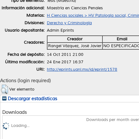
Tipo de elemento:
Tesis (Maestría)
Información adicional:
Maestría en Ciencias Penales
Materias:
H Ciencias sociales > HV Patología social, Crimi
Divisiones:
Derecho y Criminología
Usuario depositante:
Admin Eprints
Creador
Email
Creadores:
Rangel Vázquez, José Javier
NO ESPECIFICAD
Fecha del depósito:
14 Oct 2011 21:00
Última modificación:
24 Ene 2017 16:37
URI:
http://eprints.uanl.mx/id/eprint/1578
Actions (login required)
Ver elemento
Descargar estadísticas
Downloads
Downloads per month over
Loading...