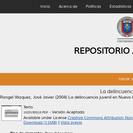
Inicio
Acerca de
Políticas
Estadísticas
REPOSITORIO
Iniciar 
La delincuenc
Rangel Vázquez, José Javier
(2004)
La delincuencia juvenil en Nuevo 
Texto
- Versión Aceptada
1020150318.PDF
Available under License
Creative Commons Attribution Non
Download (11MB)
|
Vista previa