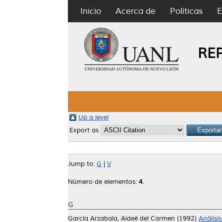
Inicio
Acerca de
Políticas
E
RE
Up a level
Export as
Jump to:
G
|
V
Número de elementos:
4
.
G
García Arzabala, Aideé del Carmen
(1992)
Análisi