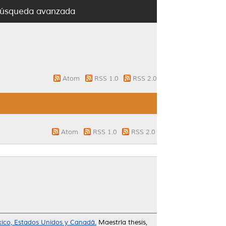
úsqueda avanzada
Atom
RSS 1.0
RSS 2.0
Atom
RSS 1.0
RSS 2.0
xico, Estados Unidos y Canadá.
Maestría thesis,