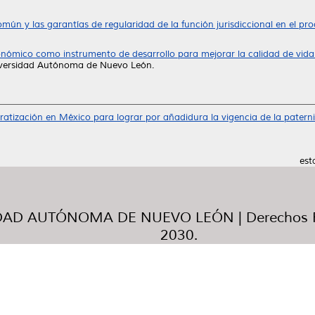
mún y las garantías de regularidad de la función jurisdiccional en el pro
nómico como instrumento de desarrollo para mejorar la calidad de vida un 
iversidad Autónoma de Nuevo León.
atización en México para lograr por añadidura la vigencia de la patern
est
AD AUTÓNOMA DE NUEVO LEÓN | Derechos R
2030.