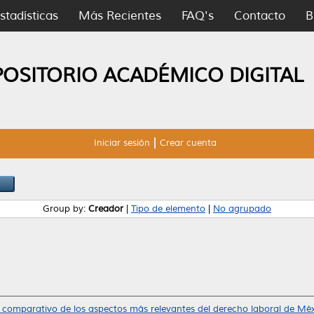
stadísticas
Más Recientes
FAQ's
Contacto
B
POSITORIO ACADÉMICO DIGITAL
Iniciar sesión
Crear cuenta
Group by:
Creador
|
Tipo de elemento
|
No agrupado
s comparativo de los aspectos más relevantes del derecho laboral de Mé