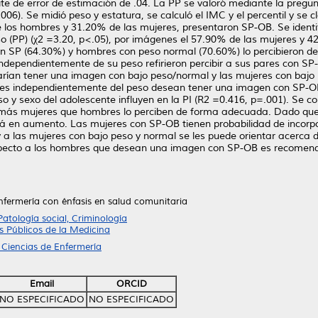
límite de error de estimación de .04. La PP se valoró mediante la pregu
2006). Se midió peso y estatura, se calculó el IMC y el percentil y se 
e los hombres y 31.20% de las mujeres, presentaron SP-OB. Se ident
 (PP) (χ2 =3.20, p<.05), por imágenes el 57.90% de las mujeres y 4
n SP (64.30%) y hombres con peso normal (70.60%) lo percibieron d
ependientemente de su peso refirieron percibir a sus pares con SP-O
ían tener una imagen con bajo peso/normal y las mujeres con bajo 
res independientemente del peso desean tener una imagen con SP-OB (
eso y sexo del adolescente influyen en la PI (R2 =0.416, p=.001). Se c
más mujeres que hombres lo perciben de forma adecuada. Dado que
á en aumento. Las mujeres con SP-OB tienen probabilidad de incorp
 las mujeres con bajo peso y normal se les puede orientar acerca d
Respecto a los hombres que desean una imagen con SP-OB es recomen
nfermería con énfasis en salud comunitaria
Patología social, Criminología
 Públicos de la Medicina
 Ciencias de Enfermería
Email
ORCID
NO ESPECIFICADO
NO ESPECIFICADO