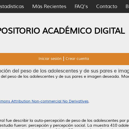
stadísticas
Más Recientes
FAQ's
Contacto
B
POSITORIO ACADÉMICO DIGITAL
Iniciar sesión
Crear cuenta
ción del peso de los adolescentes y de sus pares e im
 del peso de los adolescentes y de sus pares e imagen deseada.
Maes
mons Attribution Non-commercial No Derivatives
.
ral fue describir la auto-percepción de peso de los adolescentes por pa
 estudio fueron: percepción y percepción social. La muestra 410 adole