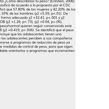
nta ¿Cómo describirías tu peso? (Eckstein, 2006)
clasificó de acuerdo a lo propuesto por el CDC
ificó que 57.80% de las mujeres y 42.20% de los
2.10% de los hombres (χ2 =5.59, p=.01). De
e forma adecuada χ2 =32.41, p<.001 y χ2
B (χ2 =1.26, p=.73), (χ2 =0.04, p>.05),
peso/normal quieren seguir conservando este
χ2 =0-419, p=.936). Se identificó que el peso
oncluye que los adolescentes tienen una
 los adolescentes perciben a sus compañeros
orarse a programas de reducción de peso ya
e medidas de control de peso, para que sigan
dable orientarlos a programas que incrementen