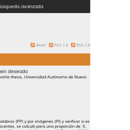
úsqueda avanzada
Atom
RSS 1.0
RSS 2.0
agen deseada
tría thesis, Universidad Autónoma de Nuevo
labras (PP) y por imágenes (PI) y verificar si es
scentes, se calculó para una proporción de .5,