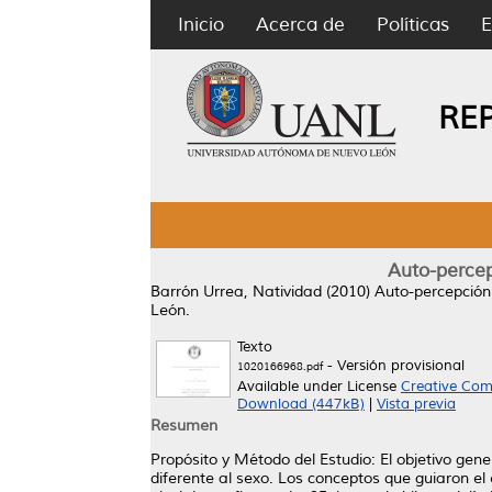
Inicio
Acerca de
Políticas
E
RE
Auto-percep
Barrón Urrea, Natividad
(2010)
Auto-percepción
León.
Texto
- Versión provisional
1020166968.pdf
Available under License
Creative Com
Download (447kB)
|
Vista previa
Resumen
Propósito y Método del Estudio: El objetivo gene
diferente al sexo. Los conceptos que guiaron el