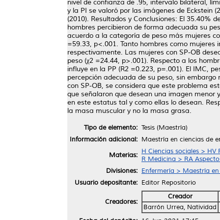
nivel de confianza de .95, intervalo bilateral, 
y la PI se valoró por las imágenes de Eckstein (
(2010). Resultados y Conclusiones: El 35.40% d
hombres percibieron de forma adecuada su peso
acuerdo a la categoría de peso más mujeres co
=59.33, p<.001. Tanto hombres como mujeres ind
respectivamente. Las mujeres con SP-OB desear
peso (χ2 =24.44, p>.001). Respecto a los homb
influye en la PP (R2 =0.223, p=.001). El IMC, p
percepción adecuada de su peso, sin embargo 
con SP-OB, se considera que este problema est
que señalaron que desean una imagen menor y a
en este estatus tal y como ellas lo desean. 
la masa muscular y no la masa grasa.
Tipo de elemento:
Tesis (Maestría)
Información adicional:
Maestría en ciencias de e
H Ciencias sociales > HV 
Materias:
R Medicina > RA Aspectos
Divisiones:
Enfermería > Maestría en
Usuario depositante:
Editor Repositorio
Creador
Creadores:
Barrón Urrea, Natividad